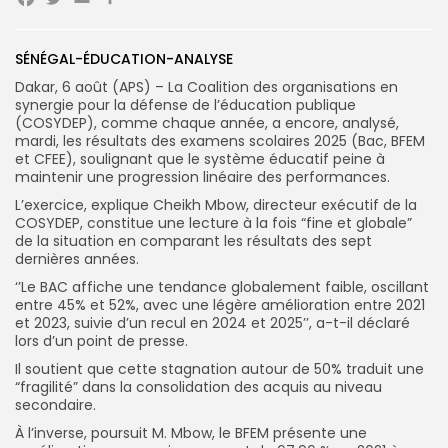
Facebook
Twitter
Email
Partager
SÉNÉGAL-ÉDUCATION-ANALYSE
Search
Dakar, 6 août (APS) – La Coalition des organisations en
Search
for:
Button
synergie pour la défense de l’éducation publique
(COSYDEP), comme chaque année, a encore, analysé,
mardi, les résultats des examens scolaires 2025 (Bac, BFEM
FR
et CFEE), soulignant que le système éducatif peine à
maintenir une progression linéaire des performances.
L’exercice, explique Cheikh Mbow, directeur exécutif de la
COSYDEP, constitue une lecture à la fois “fine et globale”
de la situation en
comparant les résultats des sept
dernières années.
‘’Le BAC affiche une tendance globalement faible, oscillant
entre 45% et 52%, avec une légère amélioration entre 2021
et 2023, suivie d’un recul en 2024 et 2025’’, a-t-il déclaré
lors d’un point de presse.
Il soutient que cette stagnation autour de 50% traduit une
“fragilité” dans la consolidation des acquis au niveau
secondaire.
À l’inverse, poursuit M. Mbow, le BFEM présente une