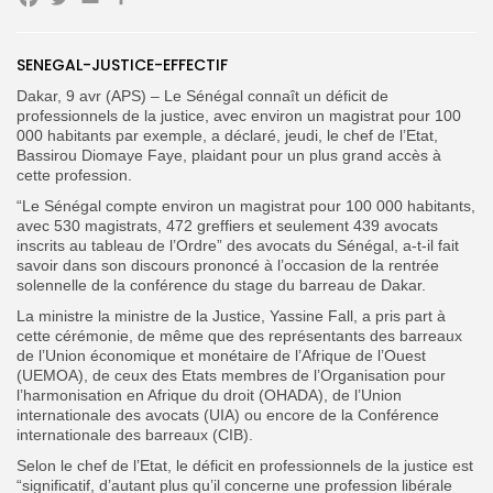
Facebook
Twitter
Email
Partager
Search
Search
for:
SENEGAL-JUSTICE-EFFECTIF
Button
Dakar, 9 avr (APS) – Le Sénégal connaît un déficit de
FR
professionnels de la justice, avec environ un magistrat pour 100
000 habitants par exemple, a déclaré, jeudi, le chef de l’Etat,
Bassirou Diomaye Faye, plaidant pour un plus grand accès à
cette profession.
“Le Sénégal compte environ un magistrat pour 100 000 habitants,
avec 530 magistrats, 472 greffiers et seulement 439 avocats
inscrits au tableau de l’Ordre” des avocats du Sénégal, a-t-il fait
savoir dans son discours prononcé à l’occasion de la rentrée
solennelle de la conférence du stage du barreau de Dakar.
La ministre la ministre de la Justice, Yassine Fall, a pris part à
cette cérémonie, de même que des représentants des barreaux
de l’Union économique et monétaire de l’Afrique de l’Ouest
(UEMOA), de ceux des Etats membres de l’Organisation pour
l’harmonisation en Afrique du droit (OHADA), de l’Union
internationale des avocats (UIA) ou encore de la Conférence
internationale des barreaux (CIB).
Selon le chef de l’Etat, le déficit en professionnels de la justice est
“significatif, d’autant plus qu’il concerne une profession libérale