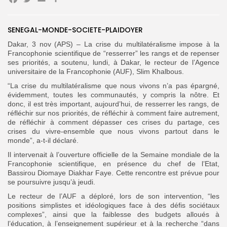
Facebook
Twitter
Email
Partager
SENEGAL-MONDE-SOCIETE-PLAIDOYER
Dakar, 3 nov (APS) – La crise du multilatéralisme impose à la
Search
Search
for:
Francophonie scientifique de “resserrer” les rangs et de repenser
Button
ses priorités, a soutenu, lundi, à Dakar, le recteur de l’Agence
universitaire de la Francophonie (AUF), Slim Khalbous.
FR
“La crise du multilatéralisme que nous vivons n’a pas épargné,
évidemment, toutes les communautés, y compris la nôtre. Et
donc, il est très important, aujourd’hui, de resserrer les rangs, de
réfléchir sur nos priorités, de réfléchir à comment faire autrement,
de réfléchir à comment dépasser ces crises du partage, ces
crises du vivre-ensemble que nous vivons partout dans le
monde”, a-t-il déclaré.
Il intervenait à l’ouverture officielle de la Semaine mondiale de la
Francophonie scientifique, en présence du chef de l’Etat,
Bassirou Diomaye Diakhar Faye. Cette rencontre est prévue pour
se poursuivre jusqu’à jeudi.
Le recteur de l’AUF a déploré, lors de son intervention, “les
positions simplistes et idéologiques face à des défis sociétaux
complexes”, ainsi que la faiblesse des budgets alloués à
l’éducation, à l’enseignement supérieur et à la recherche “dans