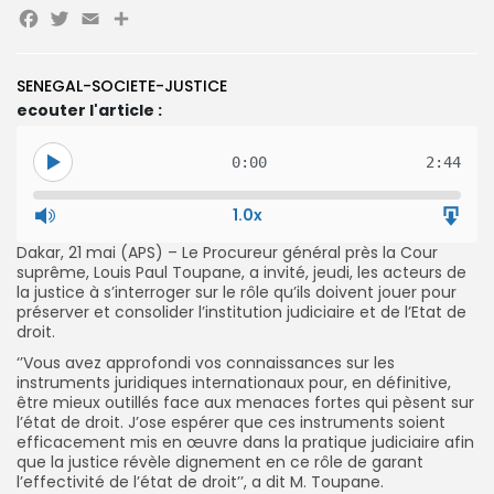
Facebook
Twitter
Email
Partager
SENEGAL-SOCIETE-JUSTICE
Search
Search
for:
Button
ecouter l'article :
FR
0:00
2:44
1.0x
Dakar, 21 mai (APS) – Le Procureur général près la Cour
suprême, Louis Paul Toupane, a invité, jeudi, les acteurs de
la justice à s’interroger sur le rôle qu’ils doivent jouer pour
préserver et consolider l’institution judiciaire et de l’Etat de
droit.
‘’Vous avez approfondi vos connaissances sur les
instruments juridiques internationaux pour, en définitive,
être mieux outillés face aux menaces fortes qui pèsent sur
l’état de droit. J’ose espérer que ces instruments soient
efficacement mis en œuvre dans la pratique judiciaire afin
que la justice révèle dignement en ce rôle de garant
l’effectivité de l’état de droit’’, a dit M. Toupane.