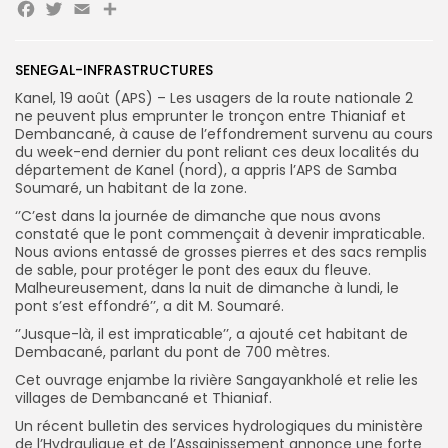
Facebook
Twitter
Email
Partager
Search
Search
for:
SENEGAL-INFRASTRUCTURES
Button
Kanel, 19 août (APS) – Les usagers de la route nationale 2
FR
ne peuvent plus emprunter le tronçon entre Thianiaf et
Dembancané, à cause de l’effondrement survenu au cours
du week-end dernier du pont reliant ces deux localités du
département de Kanel (nord), a appris l’APS de Samba
Soumaré, un habitant de la zone.
‘’C’est dans la journée de dimanche que nous avons
constaté que le pont commençait à devenir impraticable.
Nous avions entassé de grosses pierres et des sacs remplis
de sable, pour protéger le pont des eaux du fleuve.
Malheureusement, dans la nuit de dimanche à lundi, le
pont s’est effondré’’, a dit M. Soumaré.
‘’Jusque-là, il est impraticable’’, a ajouté cet habitant de
Dembacané, parlant du pont de 700 mètres.
Cet ouvrage enjambe la rivière Sangayankholé et relie les
villages de Dembancané et Thianiaf.
Un récent bulletin des services hydrologiques du ministère
de l’Hydraulique et de l’Assainissement annonce une forte