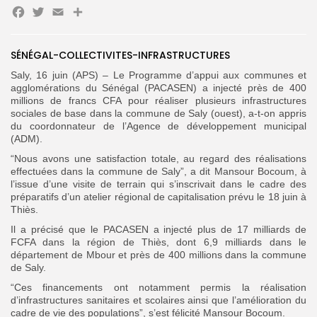
Facebook
Twitter
Email
Partager
Search
Search
for:
Button
SÉNÉGAL-COLLECTIVITES-INFRASTRUCTURES
Saly, 16 juin (APS) – Le Programme d’appui aux communes et
FR
agglomérations du Sénégal (PACASEN) a injecté près de 400
millions de francs CFA pour réaliser plusieurs infrastructures
sociales de base dans la commune de Saly (ouest), a-t-on appris
du coordonnateur de l’Agence de développement municipal
(ADM).
“Nous avons une satisfaction totale, au regard des réalisations
effectuées dans la commune de Saly”, a dit Mansour Bocoum, à
l’issue d’une visite de terrain qui s’inscrivait dans le cadre des
préparatifs d’un atelier régional de capitalisation prévu le 18 juin à
Thiès.
Il a précisé que le PACASEN a injecté plus de 17 milliards de
FCFA dans la région de Thiès, dont 6,9 milliards dans le
département de Mbour et près de 400 millions dans la commune
de Saly.
“Ces financements ont notamment permis la réalisation
d’infrastructures sanitaires et scolaires ainsi que l’amélioration du
cadre de vie des populations”, s’est félicité Mansour Bocoum.