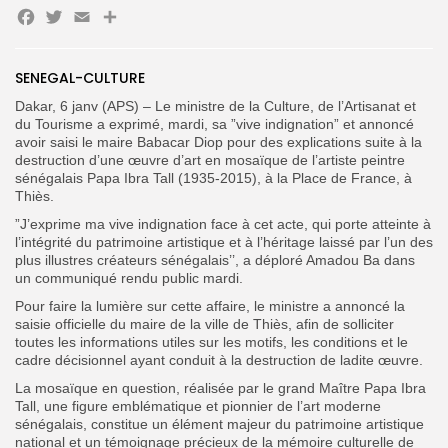
Facebook
Twitter
Email
Search
Search
SENEGAL-CULTURE
for:
Button
Dakar, 6 janv (APS) – Le ministre de la Culture, de l’Artisanat et
FR
du Tourisme a exprimé, mardi, sa ”vive indignation” et annoncé
avoir saisi le maire Babacar Diop pour des explications suite à la
destruction d’une œuvre d’art en mosaïque de l’artiste peintre
sénégalais Papa Ibra Tall (1935-2015), à la Place de France, à
Thiès.
”J’exprime ma vive indignation face à cet acte, qui porte atteinte à
l’intégrité du patrimoine artistique et à l’héritage laissé par l’un des
plus illustres créateurs sénégalais’’, a déploré Amadou Ba dans
un communiqué rendu public mardi.
Pour faire la lumière sur cette affaire, le ministre a annoncé la
saisie officielle du maire de la ville de Thiès, afin de solliciter
toutes les informations utiles sur les motifs, les conditions et le
cadre décisionnel ayant conduit à la destruction de ladite œuvre.
La mosaïque en question, réalisée par le grand Maître Papa Ibra
Tall, une figure emblématique et pionnier de l’art moderne
sénégalais, constitue un élément majeur du patrimoine artistique
national et un témoignage précieux de la mémoire culturelle de