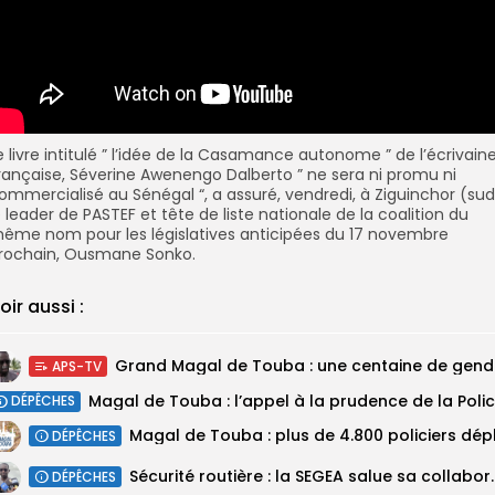
e livre intitulé ” l’idée de la Casamance autonome ” de l’écrivain
rançaise, Séverine Awenengo Dalberto ” ne sera ni promu ni
ommercialisé au Sénégal “, a assuré, vendredi, à Ziguinchor (sud
e leader de PASTEF et tête de liste nationale de la coalition du
ême nom pour les législatives anticipées du 17 novembre
rochain, Ousmane Sonko.
oir aussi :
Grand M
APS-TV
DÉPÊCHES
DÉPÊCHES
Sécurité routière : la SEGEA salue 
DÉPÊCHES