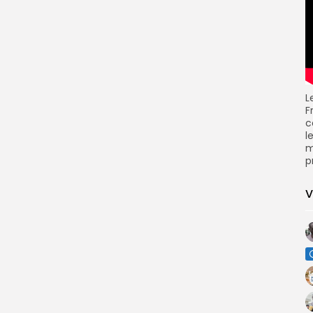
L
F
c
l
m
p
V