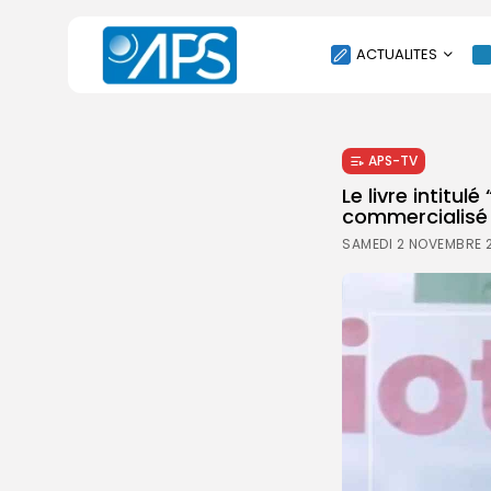
ACTUALITES
POLITIQUE
APS-TV
SOCIÉTÉ
Le livre intitu
ÉCONOMIE
commercialisé
CULTURE
SAMEDI 2 NOVEMBRE 
SPORT
ENVIRONNEMENT
INTERNATIONAL
AGENDA
SANTE