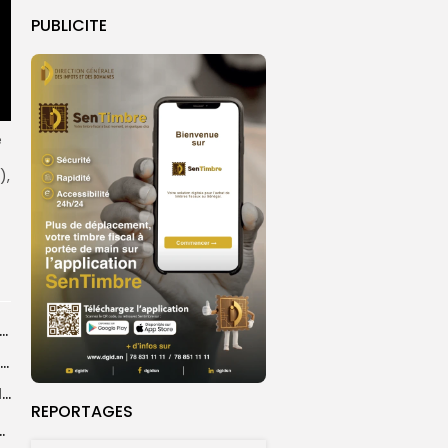
PUBLICITE
e
),
agal de Touba : une centaine de gendarmes mobilisés sur les...
Magal de Touba : l’appel à la prudence de la Police sur...
Magal de Touba : plus de 4.800 policiers déployés pour sécuriser les...
REPORTAGES
sa collaboration avec la gendarmerie, sur...