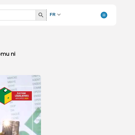
Search
FR
Button
omu ni