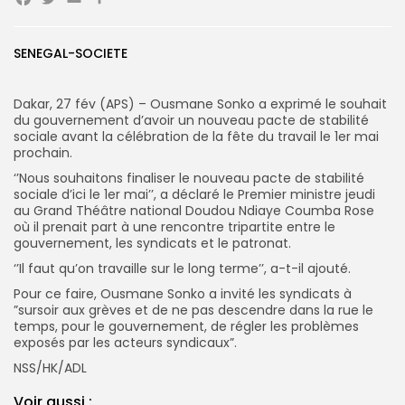
Facebook
Twitter
Email
Partager
Search
Search
for:
Button
SENEGAL-SOCIETE
FR
Dakar, 27 fév (APS) – Ousmane Sonko a exprimé le souhait
du gouvernement d’avoir un nouveau pacte de stabilité
sociale avant la célébration de la fête du travail le 1er mai
prochain.
‘’Nous souhaitons finaliser le nouveau pacte de stabilité
sociale d’ici le 1er mai’’, a déclaré le Premier ministre jeudi
au Grand Théâtre national Doudou Ndiaye Coumba Rose
où il prenait part à une rencontre tripartite entre le
gouvernement, les syndicats et le patronat.
‘’Il faut qu’on travaille sur le long terme’’, a-t-il ajouté.
Pour ce faire, Ousmane Sonko a invité les syndicats à
”sursoir aux grèves et de ne pas descendre dans la rue le
temps, pour le gouvernement, de régler les problèmes
exposés par les acteurs syndicaux”.
NSS/HK/ADL
Voir aussi :