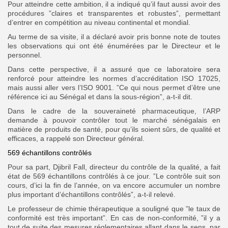
Pour atteindre cette ambition, il a indiqué qu’il faut aussi avoir des
procédures ”claires et transparentes et robustes”, permettant
d’entrer en compétition au niveau continental et mondial.
Au terme de sa visite, il a déclaré avoir pris bonne note de toutes
les observations qui ont été énumérées par le Directeur et le
personnel.
Dans cette perspective, il a assuré que ce laboratoire sera
renforcé pour atteindre les normes d’accréditation ISO 17025,
mais aussi aller vers l’ISO 9001. ”Ce qui nous permet d’être une
référence ici au Sénégal et dans la sous-région”, a-t-il dit.
Dans le cadre de la souveraineté pharmaceutique, l’ARP
demande à pouvoir contrôler tout le marché sénégalais en
matière de produits de santé, pour qu’ils soient sûrs, de qualité et
efficaces, a rappelé son Directeur général.
569 échantillons contrôlés
Pour sa part, Djibril Fall, directeur du contrôle de la qualité, a fait
état de 569 échantillons contrôlés à ce jour. ”Le contrôle suit son
cours, d’ici la fin de l’année, on va encore accumuler un nombre
plus important d’échantillons contrôlés”, a-t-il relevé.
Le professeur de chimie thérapeutique a souligné que ”le taux de
conformité est très important”. En cas de non-conformité, ”il y a
tout de suite des mesures réglementaires allant dans le sens, par