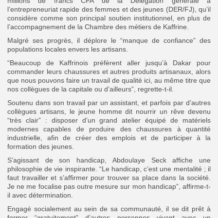
millions de francs CFA de la Délégation générale à
l’entrepreneuriat rapide des femmes et des jeunes (DER/FJ), qu’il
considère comme son principal soutien institutionnel, en plus de
l’accompagnement de la Chambre des métiers de Kaffrine.
Malgré ses progrès, il déplore le “manque de confiance” des
populations locales envers les artisans.
“Beaucoup de Kaffrinois préfèrent aller jusqu’à Dakar pour
commander leurs chaussures et autres produits artisanaux, alors
que nous pouvons faire un travail de qualité ici, au même titre que
nos collègues de la capitale ou d’ailleurs”, regrette-t-il.
Soutenu dans son travail par un assistant, et parfois par d’autres
collègues artisans, le jeune homme dit nourrir un rêve devenu
“très clair” : disposer d’un grand atelier équipé de matériels
modernes capables de produire des chaussures à quantité
industrielle, afin de créer des emplois et de participer à la
formation des jeunes.
S’agissant de son handicap, Abdoulaye Seck affiche une
philosophie de vie inspirante. “Le handicap, c’est une mentalité ; il
faut travailler et s’affirmer pour trouver sa place dans la société.
Je ne me focalise pas outre mesure sur mon handicap”, affirme-t-
il avec détermination.
Engagé socialement au sein de sa communauté, il se dit prêt à
former “gratuitement” d’autres personnes vivant avec un