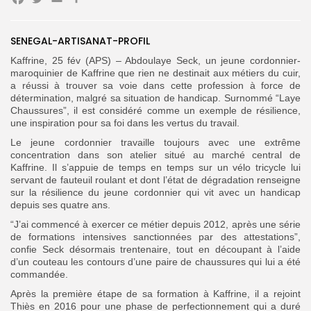
Facebook
Twitter
Email
Partager
SENEGAL-ARTISANAT-PROFIL
Kaffrine, 25 fév (APS) – Abdoulaye Seck, un jeune cordonnier-
Search
Search
maroquinier de Kaffrine que rien ne destinait aux métiers du cuir,
for:
Button
a réussi à trouver sa voie dans cette profession à force de
détermination, malgré sa situation de handicap. Surnommé “Laye
FR
Chaussures”, il est considéré comme un exemple de résilience,
une inspiration pour sa foi dans les vertus du travail.
Le jeune cordonnier travaille toujours avec une extrême
concentration dans son atelier situé au marché central de
Kaffrine. Il s’appuie de temps en temps sur un vélo tricycle lui
servant de fauteuil roulant et dont l’état de dégradation renseigne
sur la résilience du jeune cordonnier qui vit avec un handicap
depuis ses quatre ans.
“J’ai commencé à exercer ce métier depuis 2012, après une série
de formations intensives sanctionnées par des attestations”,
confie Seck désormais trentenaire, tout en découpant à l’aide
d’un couteau les contours d’une paire de chaussures qui lui a été
commandée.
Après la première étape de sa formation à Kaffrine, il a rejoint
Thiès en 2016 pour une phase de perfectionnement qui a duré