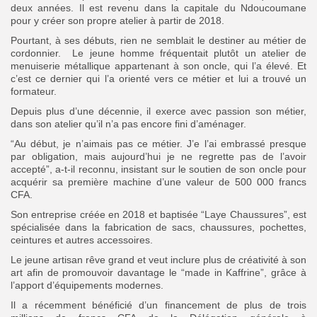
deux années. Il est revenu dans la capitale du Ndoucoumane
pour y créer son propre atelier à partir de 2018.
Pourtant, à ses débuts, rien ne semblait le destiner au métier de
cordonnier. Le jeune homme fréquentait plutôt un atelier de
menuiserie métallique appartenant à son oncle, qui l’a élevé. Et
c’est ce dernier qui l’a orienté vers ce métier et lui a trouvé un
formateur.
Depuis plus d’une décennie, il exerce avec passion son métier,
dans son atelier qu’il n’a pas encore fini d’aménager.
“Au début, je n’aimais pas ce métier. J’e l’ai embrassé presque
par obligation, mais aujourd’hui je ne regrette pas de l’avoir
accepté”, a-t-il reconnu, insistant sur le soutien de son oncle pour
acquérir sa première machine d’une valeur de 500 000 francs
CFA.
Son entreprise créée en 2018 et baptisée “Laye Chaussures”, est
spécialisée dans la fabrication de sacs, chaussures, pochettes,
ceintures et autres accessoires.
Le jeune artisan rêve grand et veut inclure plus de créativité à son
art afin de promouvoir davantage le “made in Kaffrine”, grâce à
l’apport d’équipements modernes.
Il a récemment bénéficié d’un financement de plus de trois