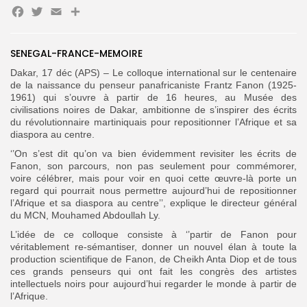
Facebook
Twitter
Email
Partager
SENEGAL-FRANCE-MEMOIRE
Search
Search
for:
Dakar, 17 déc (APS) – Le colloque international sur le centenaire
Button
de la naissance du penseur panafricaniste Frantz Fanon (1925-
1961) qui s’ouvre à partir de 16 heures, au Musée des
FR
civilisations noires de Dakar, ambitionne de s’inspirer des écrits
du révolutionnaire martiniquais pour repositionner l’Afrique et sa
diaspora au centre.
‘’On s’est dit qu’on va bien évidemment revisiter les écrits de
Fanon, son parcours, non pas seulement pour commémorer,
voire célébrer, mais pour voir en quoi cette œuvre-là porte un
regard qui pourrait nous permettre aujourd’hui de repositionner
l’Afrique et sa diaspora au centre’’, explique le directeur général
du MCN, Mouhamed Abdoullah Ly.
L’idée de ce colloque consiste à ‘’partir de Fanon pour
véritablement re-sémantiser, donner un nouvel élan à toute la
production scientifique de Fanon, de Cheikh Anta Diop et de tous
ces grands penseurs qui ont fait les congrès des artistes
intellectuels noirs pour aujourd’hui regarder le monde à partir de
l’Afrique.