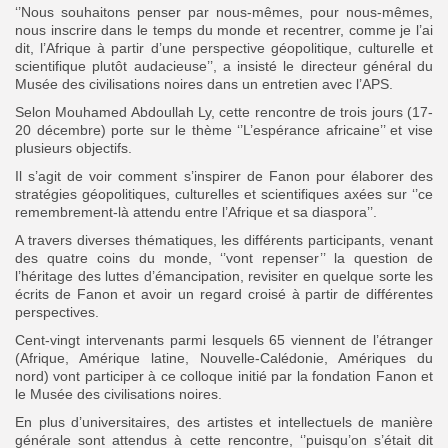
‘’Nous souhaitons penser par nous-mêmes, pour nous-mêmes,
nous inscrire dans le temps du monde et recentrer, comme je l’ai
dit, l’Afrique à partir d’une perspective géopolitique, culturelle et
scientifique plutôt audacieuse’’, a insisté le directeur général du
Musée des civilisations noires dans un entretien avec l’APS.
Selon Mouhamed Abdoullah Ly, cette rencontre de trois jours (17-
20 décembre) porte sur le thème ‘’L’espérance africaine’’ et vise
plusieurs objectifs.
Il s’agit de voir comment s’inspirer de Fanon pour élaborer des
stratégies géopolitiques, culturelles et scientifiques axées sur ‘’ce
remembrement-là attendu entre l’Afrique et sa diaspora’’.
A travers diverses thématiques, les différents participants, venant
des quatre coins du monde, ‘’vont repenser’’ la question de
l’héritage des luttes d’émancipation, revisiter en quelque sorte les
écrits de Fanon et avoir un regard croisé à partir de différentes
perspectives.
Cent-vingt intervenants parmi lesquels 65 viennent de l’étranger
(Afrique, Amérique latine, Nouvelle-Calédonie, Amériques du
nord) vont participer à ce colloque initié par la fondation Fanon et
le Musée des civilisations noires.
En plus d’universitaires, des artistes et intellectuels de manière
générale sont attendus à cette rencontre, ‘’puisqu’on s’était dit