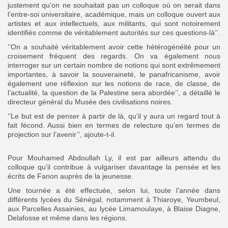
justement qu’on ne souhaitait pas un colloque où on serait dans
l’entre-soi universitaire, académique, mais un colloque ouvert aux
artistes et aux intellectuels, aux militants, qui sont notoirement
identifiés comme de véritablement autorités sur ces questions-là’’.
‘’On a souhaité véritablement avoir cette hétérogénéité pour un
croisement fréquent des regards. On va également nous
interroger sur un certain nombre de notions qui sont extrêmement
importantes, à savoir la souveraineté, le panafricanisme, avoir
également une réflexion sur les notions de race, de classe, de
l’actualité, la question de la Palestine sera abordée’’, a détaillé le
directeur général du Musée des civilisations noires.
‘’Le but est de penser à partir de là, qu’il y aura un regard tout à
fait fécond. Aussi bien en termes de relecture qu’en termes de
projection sur l’avenir’’, ajoute-t-il.
Pour Mouhamed Abdoullah Ly, il est par ailleurs attendu du
colloque qu’il contribue à vulgariser davantage la pensée et les
écrits de Fanon auprès de la jeunesse.
Une tournée a été effectuée, selon lui, toute l’année dans
différents lycées du Sénégal, notamment à Thiaroye, Yeumbeul,
aux Parcelles Assainies, au lycée Limamoulaye, à Blaise Diagne,
Delafosse et même dans les régions.