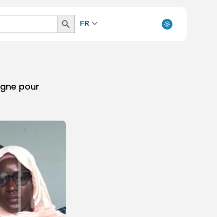
Search
FR
Button
agne pour