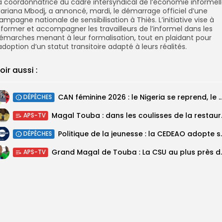
a coordonnatrice du cadre intersyndical de l’économie informell
ariana Mbodj, a annoncé, mardi, le démarrage officiel d’une
ampagne nationale de sensibilisation à Thiès. L’initiative vise à
nformer et accompagner les travailleurs de l’informel dans les
émarches menant à leur formalisation, tout en plaidant pour
’adoption d’un statut transitoire adapté à leurs réalités.
oir aussi :
‎CAN féminine 2026 : le Nigeria se reprend, le Malawi su
DÉPÊCHES
Magal Touba : 
APS-TV
Politique de la jeunesse :
DÉPÊCHES
Grand Magal de Tou
APS-TV