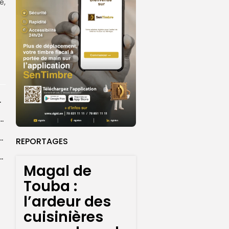
e,
rprend encore...
dans les coulisses de la restauration de la presse...
 la CEDEAO adopte son plan d’actions stratégiques...
REPORTAGES
ba : La CSU au plus près des pèlerins
Magal de
Touba :
l’ardeur des
cuisinières