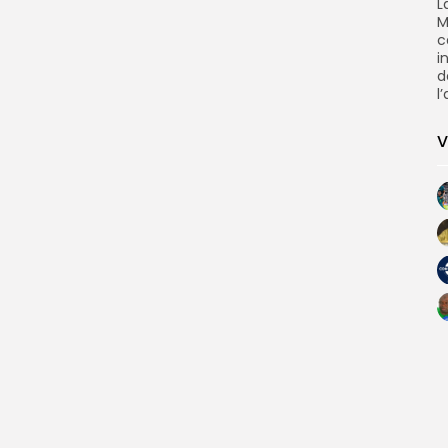
L
M
c
i
d
l
V