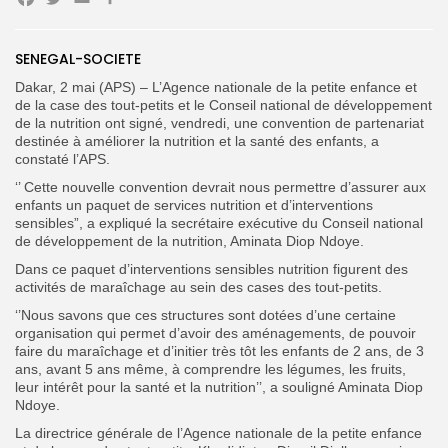
Facebook
Twitter
Email
SENEGAL-SOCIETE
Search
Search
for:
Button
Dakar, 2 mai (APS) – L’Agence nationale de la petite enfance et
de la case des tout-petits et le Conseil national de développement
FR
de la nutrition ont signé, vendredi, une convention de partenariat
destinée à améliorer la nutrition et la santé des enfants, a
constaté l’APS.
‘’ Cette nouvelle convention devrait nous permettre d’assurer aux
enfants un paquet de services nutrition et d’interventions
sensibles”, a expliqué la
secrétaire exécutive du Conseil national
de développement de la nutrition,
Aminata Diop Ndoye.
Dans ce paquet d’interventions sensibles nutrition figurent des
activités de maraîchage au sein des cases des tout-petits.
‘’Nous savons que ces structures sont dotées d’une certaine
organisation qui permet d’avoir des aménagements, de pouvoir
faire du maraîchage et d’initier très tôt les enfants de 2 ans, de 3
ans, avant 5 ans même, à comprendre les légumes, les fruits,
leur intérêt pour la santé et la nutrition’’, a souligné Aminata Diop
Ndoye.
La directrice générale de l’Agence nationale de la petite enfance