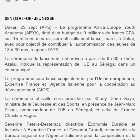
Facebook
Twitter
Email
Partager
Search
Search
SENEGAL-UE-JEUNESSE
for:
Button
Dakar, 29 sept (APS) – Le programme Africa-Europe Youth
Academy (AEYA), doté d’un budget de 9 milliards de francs CFA,
FR
soit 15 millions d’euros, sera officiellement lancé, mardi, à Dakar,
avec pour objectif de contribuer à l’autonomisation des jeunes de
18 à 30 ans, a appris l’APS.
La cérémonie de lancement est prévue à partir de 9h 30 à l’hôtel
Azalai, indique la représentation de l’UE au Sénégal dans un
communiqué.
Le programme sera lancé conjointement par l’Union européenne,
Expertise France et l’Agence italienne pour la coopération au
développement (AICS).
La cérémonie officielle sera présidée par Khady Diène Gaye,
ministre de la Jeunesse et des Sports, en présence de Jean-Marc
Pisani, ambassadeur de l’UE au Sénégal, et celui de France
Christine Fages.
Séverine Peters-Desteract, directrice Économie Durable et
Inclusive à Expertise France, et Giovanni Grandi, responsable du
Bureau régional de l’Agence italienne pour la coopération et le