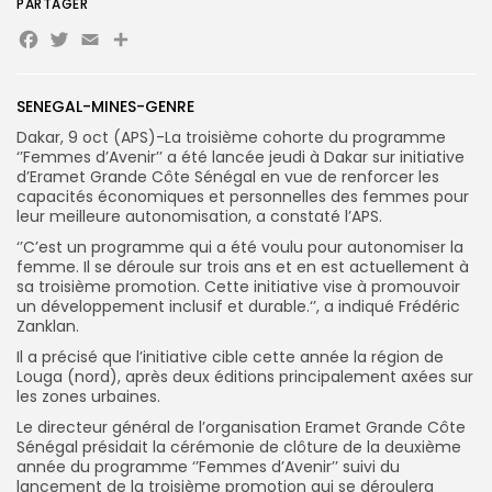
PARTAGER
Facebook
Twitter
Email
Partager
Search
Search
for:
Button
SENEGAL-MINES-GENRE
FR
Dakar, 9 oct (APS)-La troisième cohorte du programme
‘’Femmes d’Avenir’’ a été lancée jeudi à Dakar sur initiative
d’Eramet Grande Côte Sénégal en vue de renforcer les
capacités économiques et personnelles des femmes pour
leur meilleure autonomisation, a constaté l’APS.
‘’C’est un programme qui a été voulu pour autonomiser la
femme. Il se déroule sur trois ans et en est actuellement à
sa troisième promotion. Cette initiative vise à promouvoir
un développement inclusif et durable.‘’, a indiqué Frédéric
Zanklan.
Il a précisé que l’initiative cible cette année la région de
Louga (nord), après deux éditions principalement axées sur
les zones urbaines.
Le directeur général de l’organisation Eramet Grande Côte
Sénégal présidait la cérémonie de clôture de la deuxième
année du programme ‘’Femmes d’Avenir’’ suivi du
lancement de la troisième promotion qui se déroulera