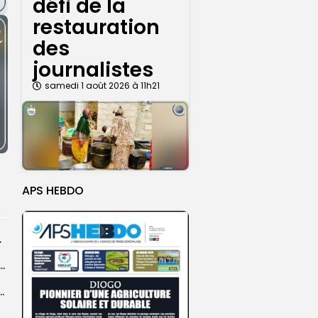
défi de la
restauration
des
journalistes
samedi 1 août 2026 à 11h21
APS HEBDO
rprend encore...
dans les coulisses de la restauration de la presse...
 la CEDEAO adopte son plan d’actions stratégiques...
ba : La CSU au plus près des pèlerins