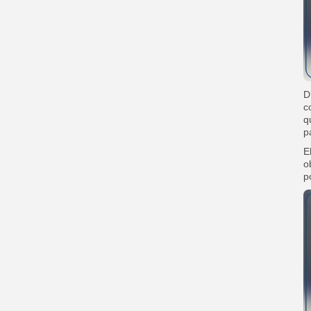
D
c
q
p
E
o
p