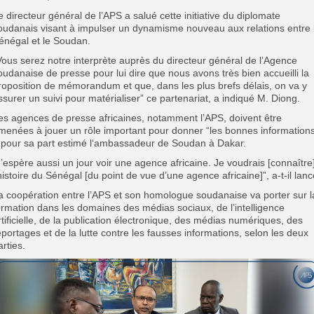
e directeur général de l’APS a salué cette initiative du diplomate
oudanais visant à impulser un dynamisme nouveau aux relations entre 
énégal et le Soudan.
Vous serez notre interprète auprès du directeur général de l’Agence
oudanaise de presse pour lui dire que nous avons très bien accueilli la
roposition de mémorandum et que, dans les plus brefs délais, on va y
ssurer un suivi pour matérialiser” ce partenariat, a indiqué M. Diong.
es agences de presse africaines, notamment l’APS, doivent être
menées à jouer un rôle important pour donner “les bonnes informations
 pour sa part estimé l
‘ambassadeur de Soudan à Dakar.
J’espère aussi un jour voir une agence africaine. Je voudrais [connaître
’histoire du Sénégal [du point de vue d’une agence africaine]”, a-t-il lanc
a coopération entre l’APS et son homologue soudanaise va
porter sur l
ormation dans les domaines des médias sociaux, de l’intelligence
rtificielle, de la publication électronique, des médias numériques, des
eportages et de la lutte contre les fausses informations, selon les deux
arties.