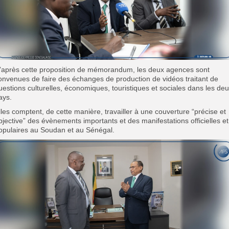
’après cette proposition de mémorandum, les deux agences sont
onvenues de faire des échanges de production de vidéos traitant de
uestions culturelles, économiques, touristiques et sociales dans les de
ays.
lles comptent, de cette manière,
travailler à une couverture “précise et
bjective” des évènements importants et des manifestations officielles et
opulaires au Soudan et au Sénégal.