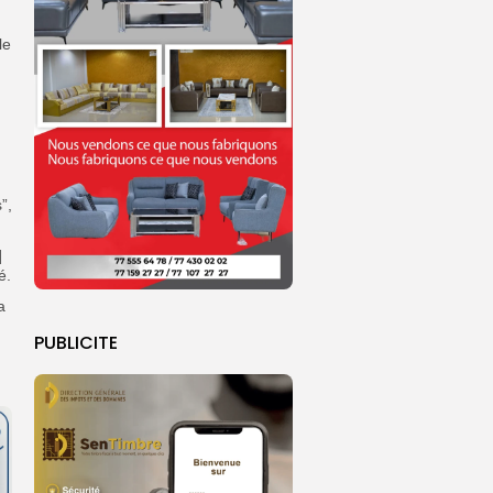
le
”,
]
é.
a
PUBLICITE