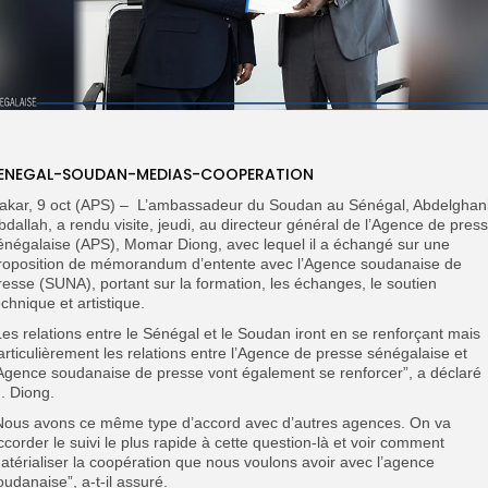
ENEGAL-SOUDAN-MEDIAS-COOPERATION
akar, 9 oct (APS) – L’ambassadeur du Soudan au Sénégal, Abdelghan
bdallah, a rendu visite, jeudi, au directeur général de l’Agence de pres
énégalaise (APS), Momar Diong, avec lequel il a échangé sur une
roposition de mémorandum d’entente avec l’Agence soudanaise de
resse (SUNA), portant sur la formation, les échanges, le soutien
echnique et artistique.
Les relations entre le Sénégal et le Soudan iront en se renforçant mais
articulièrement les relations entre l’Agence de presse sénégalaise et
’Agence soudanaise de presse vont également se renforcer”, a déclaré
. Diong.
Nous avons ce même type d’accord avec d’autres agences. On va
ccorder le suivi le plus rapide à cette question-là et voir comment
atérialiser la coopération que nous voulons avoir avec l’agence
oudanaise”, a-t-il assuré.