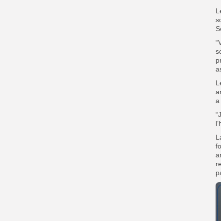
L
s
S
“
s
p
a
L
a
a
“
l
L
f
a
r
p