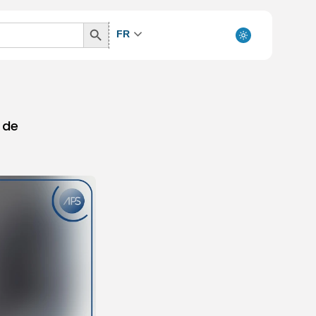
Search
FR
Button
 de