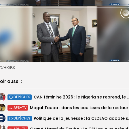
D/HK/BK
oir aussi :
‎CAN féminine 2026 : le Nigeria se reprend, le Malawi su
DÉPÊCHES
Magal Touba : 
APS-TV
Politique de la jeunesse :
DÉPÊCHES
Grand Magal de Tou
APS-TV