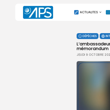
ACTUALITES
POLITIQUE
DÉPÊCHES
IN
SOCIÉTÉ
L’ambassadeur 
ÉCONOMIE
mémorandum a
CULTURE
JEUDI 9 OCTOBRE 202
SPORT
ENVIRONNEMENT
INTERNATIONAL
AGENDA
SANTE