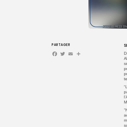
PARTAGER
S
Facebook
Twitter
Email
Partager
D
A
s
p
p
t
“
p
l
M
”
a
m
s