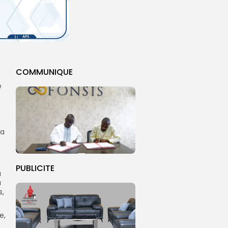
COMMUNIQUE
e
la
PUBLICITE
u
u
s,
e,