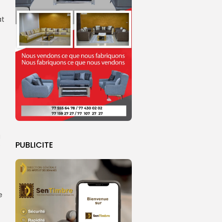
at
a
PUBLICITE
é
e