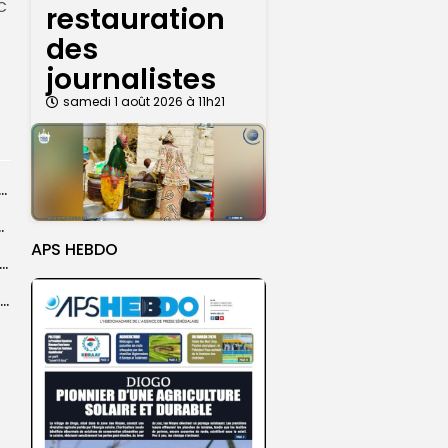
IC
restauration
des
journalistes
samedi 1 août 2026 à 11h21
ral de l’OIF : à Dakar, la candidate Coumba Bâ, décline...
centres d’enrôlement à Touba
APS HEBDO
er le statut A de la CNDH : ”une priorité nationale”, selon...
Abdoulaye Faye, cocher le temps du Magal, rêve d’un lendemain meilleur