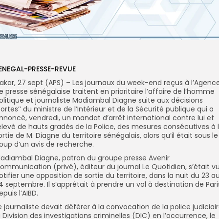
ENEGAL-PRESSE-REVUE
akar, 27 sept (APS) – Les journaux du week-end reçus à l’Agenc
e presse sénégalaise traitent en prioritaire l’affaire de l’homme
olitique et journaliste Madiambal Diagne suite aux décisions
’fortes’’ du ministre de l’Intérieur et de la Sécurité publique qui a
nnoncé, vendredi, un mandat d’arrêt international contre lui et
elevé de hauts gradés de la Police, des mesures consécutives à 
ortie de M. Diagne du territoire sénégalais, alors qu’il était sous le
oup d’un avis de recherche.
adiambal Diagne, patron du groupe presse Avenir
ommunication (privé), éditeur du journal Le Quotidien, s’était v
otifier une opposition de sortie du territoire, dans la nuit du 23 a
4 septembre. Il s’apprêtait à prendre un vol à destination de Pari
epuis l’AIBD.
e journaliste devait déférer à la convocation de la police judiciair
a Division des investigations criminelles (DIC) en l’occurrence, le