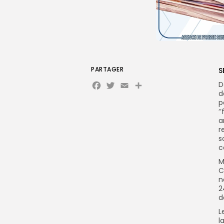
PARTAGER
S
Facebook
Twitter
Email
D
d
p
‘
a
r
s
c
M
C
n
2
d
L
l