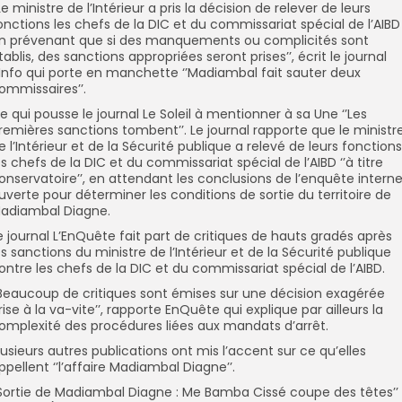
’Le ministre de l’Intérieur a pris la décision de relever de leurs
onctions les chefs de la DIC et du commissariat spécial de l’AIBD
n prévenant que si des manquements ou complicités sont
tablis, des sanctions appropriées seront prises’’, écrit le journal
’Info qui porte en manchette ‘’Madiambal fait sauter deux
ommissaires’’.
e qui pousse le journal Le Soleil à mentionner à sa Une ‘’Les
remières sanctions tombent’’. Le journal rapporte que le ministr
e l’Intérieur et de la Sécurité publique a relevé de leurs fonctions
es chefs de la DIC et du commissariat spécial de l’AIBD ‘’à titre
onservatoire’’, en attendant les conclusions de l’enquête intern
uverte pour déterminer les conditions de sortie du territoire de
adiambal Diagne.
e journal L’EnQuête fait part de critiques de hauts gradés après
es sanctions du ministre de l’Intérieur et de la Sécurité publique
ontre les chefs de la DIC et du commissariat spécial de l’AIBD.
’Beaucoup de critiques sont émises sur une décision exagérée
rise à la va-vite’’, rapporte EnQuête qui explique par ailleurs la
omplexité des procédures liées aux mandats d’arrêt.
lusieurs autres publications ont mis l’accent sur ce qu’elles
ppellent ‘’l’affaire Madiambal Diagne’’.
’Sortie de Madiambal Diagne : Me Bamba Cissé coupe des têtes’’