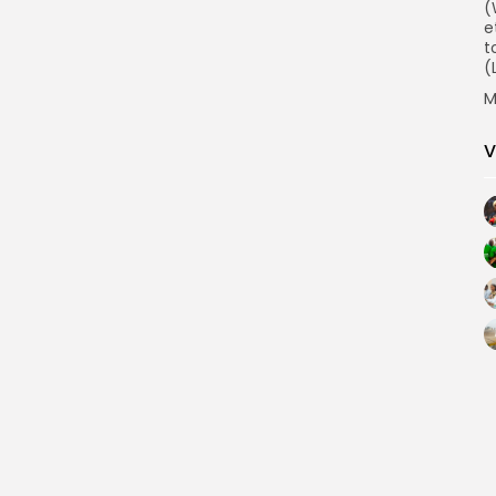
(
e
t
(
M
V