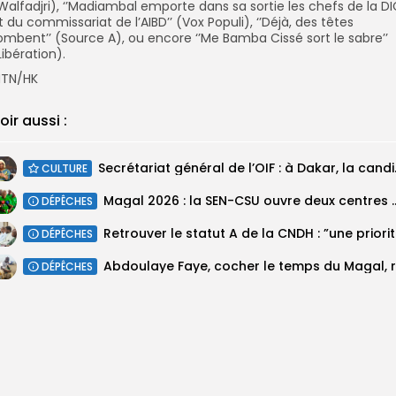
Walfadjri), ‘’Madiambal emporte dans sa sortie les chefs de la D
t du commissariat de l’AIBD’’ (Vox Populi), ‘’Déjà, des têtes
ombent’’ (Source A), ou encore ‘’Me Bamba Cissé sort le sabre’’
Libération).
TN/HK
oir aussi :
Secrétariat géné
CULTURE
Magal 2026 : la SEN-CSU ouvre deux 
DÉPÊCHES
Retrouv
DÉPÊCHES
DÉPÊCHES