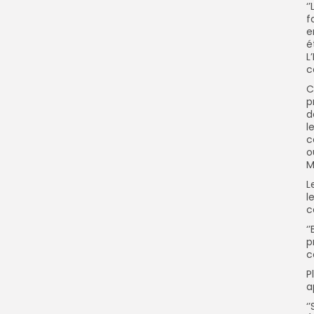
‘
f
e
é
L
c
C
p
d
l
c
o
M
L
l
c
‘
p
c
P
a
‘