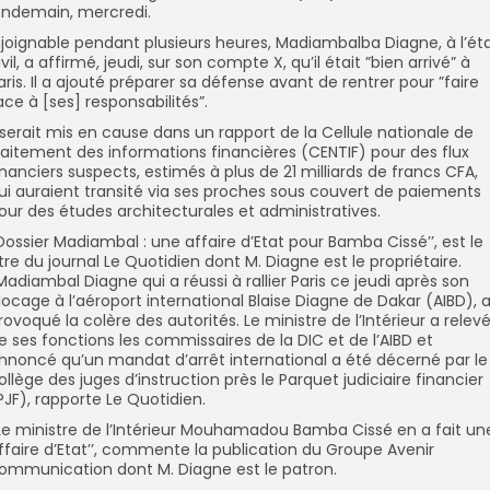
endemain, mercredi.
njoignable pendant plusieurs heures, Madiambalba Diagne, à l’ét
ivil, a affirmé, jeudi, sur son compte X, qu’il était ”bien arrivé” à
aris. Il a ajouté préparer sa défense avant de rentrer pour ”faire
ace à [ses] responsabilités”.
l serait mis en cause dans un rapport de la Cellule nationale de
raitement des informations financières (CENTIF) pour des flux
inanciers suspects, estimés à plus de 21 milliards de francs CFA,
ui auraient transité via ses proches sous couvert de paiements
our des études architecturales et administratives.
’Dossier Madiambal : une affaire d’Etat pour Bamba Cissé’’, est le
itre du journal Le Quotidien dont M. Diagne est le propriétaire.
’Madiambal Diagne qui a réussi à rallier Paris ce jeudi après son
locage à l’aéroport international Blaise Diagne de Dakar (AIBD), 
rovoqué la colère des autorités. Le ministre de l’Intérieur a relev
e ses fonctions les commissaires de la DIC et de l’AIBD et
nnoncé qu’un mandat d’arrêt international a été décerné par le
ollège des juges d’instruction près le Parquet judiciaire financier
PJF), rapporte Le Quotidien.
’Le ministre de l’Intérieur Mouhamadou Bamba Cissé en a fait un
ffaire d’Etat’’, commente la publication du Groupe Avenir
ommunication dont M. Diagne est le patron.