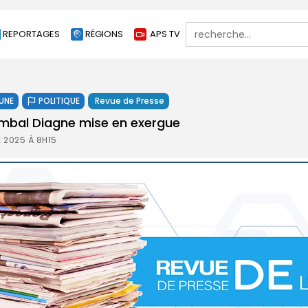
Search
REPORTAGES
RÉGIONS
APS TV
for:
 UNE
POLITIQUE
Revue de Presse
ambal Diagne mise en exergue
 2025 À 8H15