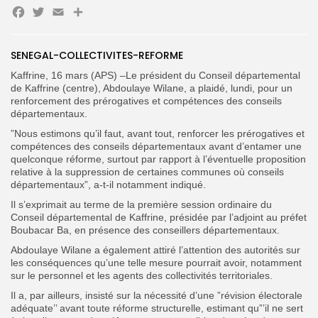
Facebook
Twitter
Email
Partager
Search
Search
for:
Button
SENEGAL-COLLECTIVITES-REFORME
FR
Kaffrine, 16 mars (APS) –Le président du Conseil départemental
de Kaffrine (centre), Abdoulaye Wilane, a plaidé, lundi, pour un
renforcement des prérogatives et compétences des conseils
départementaux.
”Nous estimons qu’il faut, avant tout, renforcer les prérogatives et
compétences des conseils départementaux avant d’entamer une
quelconque réforme, surtout par rapport à l’éventuelle proposition
relative à la suppression de certaines communes où conseils
départementaux”, a-t-il notamment indiqué.
Il s’exprimait au terme de la première session ordinaire du
Conseil départemental de Kaffrine, présidée par l’adjoint au préfet
Boubacar Ba, en présence des conseillers départementaux.
Abdoulaye Wilane a également attiré l’attention des autorités sur
les conséquences qu’une telle mesure pourrait avoir, notamment
sur le personnel et les agents des collectivités territoriales.
Il a, par ailleurs, insisté sur la nécessité d’une ”révision électorale
adéquate’’ avant toute réforme structurelle, estimant qu”’il ne sert