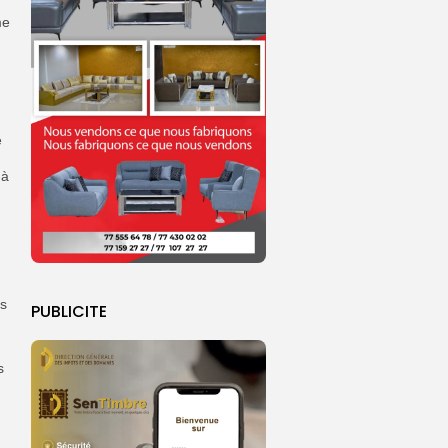
me
e
 à
es
PUBLICITE
s