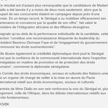
Ce résultat est d’autant plus remarquable que la candidature de Mada
iallo a été lancée il y a moins de deux mois seulement, alors que la
lupart de ses concurrents étaient en campagne depuis près d’une
nnée. En un temps record, le Sénégal a su mobiliser efficacement ses
artenaires et convaincre par la qualité de son offre”, fait valoir le
inistère de l’Intégration africaine et des Affaires étrangères.
l signale qu’au-delà de la performance individuelle de la candidate, cett
lection “constitue une reconnaissance éloquente du leadership du
résident Bassirou Diomaye Faye et de l’engagement du gouvernement
romouvoir les droits susmentionnés”.
Elle illustre également la crédibilité diplomatique dont jouit le Sénégal
insi que la confiance de la communauté internationale dans l’expertise
énégalaise en matière de promotion et de protection des droits
umains”, commente la diplomatie sénégalaise.
e Comité des droits économiques, sociaux et culturels des Nations uni
st un organe clé chargé de veiller à la mise en œuvre du Pacte
nternational relatif aux droits économiques, sociaux et culturels.
’entrée de Mme Diallo en son sein renforcera la voix du Sénégal et, plu
argement, celle de l’Afrique, dans les débats internationaux relatifs aux
roits fondamentaux.
KS/BK