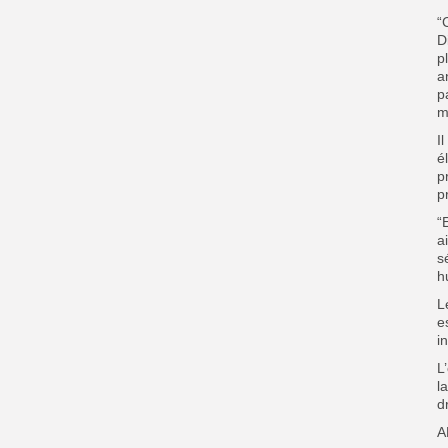
“
D
p
a
p
m
I
é
p
p
“
a
s
h
L
e
i
L
l
d
A