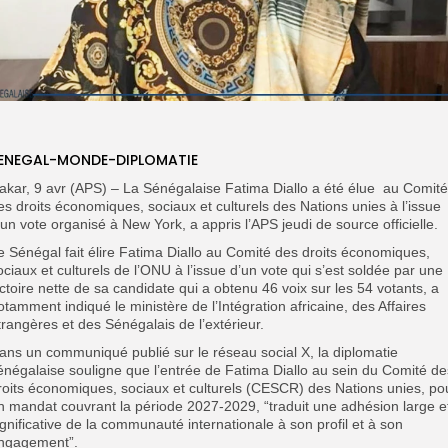
ENEGAL-MONDE-DIPLOMATIE
akar, 9 avr (APS) – La Sénégalaise Fatima Diallo a été élue au Comité
es droits économiques, sociaux et culturels des Nations unies à l’issue
’un vote organisé à New York, a appris l’APS jeudi de source officielle.
e Sénégal fait élire Fatima Diallo au Comité des droits économiques,
ociaux et culturels de l’ONU à l’issue d’un vote qui s’est soldée par une
ictoire nette de sa candidate qui a obtenu 46 voix sur les 54 votants, a
otamment indiqué le ministère de l’Intégration africaine, des Affaires
trangères et des Sénégalais de l’extérieur.
ans un communiqué publié sur le réseau social X, la diplomatie
énégalaise souligne que l’entrée de Fatima Diallo au sein du Comité de
roits économiques, sociaux et culturels (CESCR) des Nations unies, po
n mandat couvrant la période 2027-2029, “traduit une adhésion large e
ignificative de la communauté internationale à son profil et à son
ngagement”.