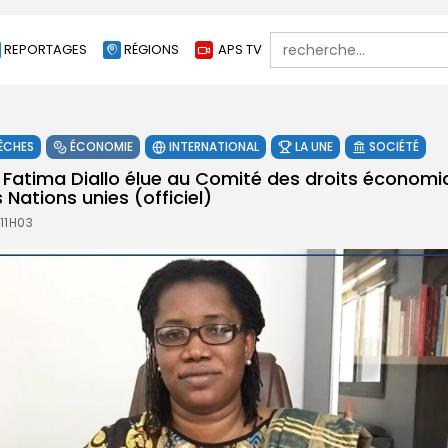
Search
REPORTAGES
RÉGIONS
APS TV
for:
ÊCHES
ÉCONOMIE
INTERNATIONAL
LA UNE
SOCIÉTÉ
 Fatima Diallo élue au Comité des droits économi
 Nations unies (officiel)
 11H03