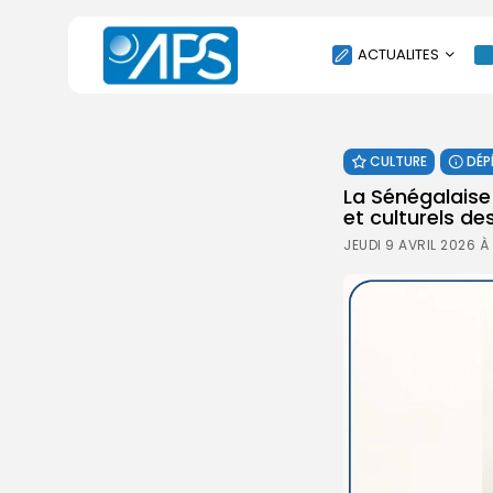
ACTUALITES
POLITIQUE
CULTURE
DÉP
SOCIÉTÉ
La Sénégalaise
ÉCONOMIE
et culturels des
CULTURE
JEUDI 9 AVRIL 2026 À
SPORT
ENVIRONNEMENT
INTERNATIONAL
AGENDA
SANTE