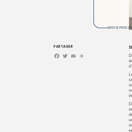
PARTAGER
S
Facebook
Twitter
Email
D
d
d
L
s
v
n
é
D
s
d
u
s
e