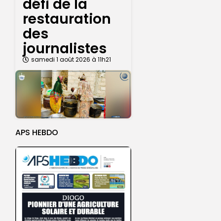
défi de la
restauration
des
journalistes
samedi 1 août 2026 à 11h21
APS HEBDO