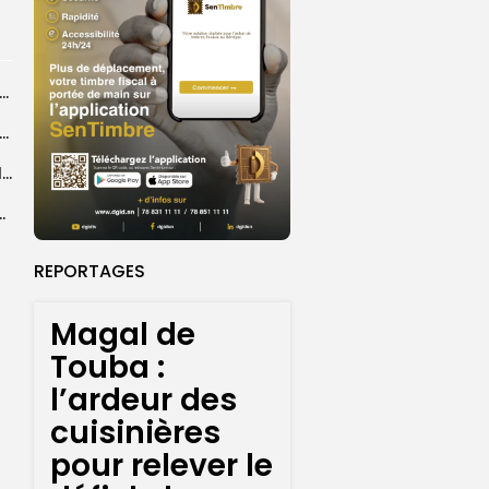
agal de Touba : une centaine de gendarmes mobilisés sur les...
de Touba : l’appel à la prudence de la Police sur...
Magal de Touba : plus de 4.800 policiers déployés pour sécuriser les...
sa collaboration avec la gendarmerie, sur...
REPORTAGES
Magal de
Touba :
l’ardeur des
cuisinières
pour relever le