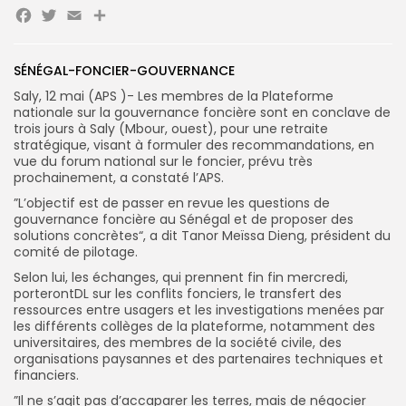
Facebook
Twitter
Email
Partager
Search
Search
for:
Button
SÉNÉGAL-FONCIER-GOUVERNANCE
FR
Saly, 12 mai (APS )- Les membres de la Plateforme
nationale sur la gouvernance foncière sont en conclave de
trois jours à Saly (Mbour, ouest), pour une retraite
stratégique, visant à formuler des recommandations, en
vue du forum national sur le foncier, prévu très
prochainement, a constaté l’APS.
”L’objectif est de passer en revue les questions de
gouvernance foncière au Sénégal et de proposer des
solutions concrètes“, a dit Tanor Meïssa Dieng, président du
comité de pilotage.
Selon lui, les échanges, qui prennent fin fin mercredi,
porterontDL sur les conflits fonciers, le transfert des
ressources entre usagers et les investigations menées par
les différents collèges de la plateforme, notamment des
universitaires, des membres de la société civile, des
organisations paysannes et des partenaires techniques et
financiers.
”Il ne s’agit pas d’accaparer les terres, mais de négocier