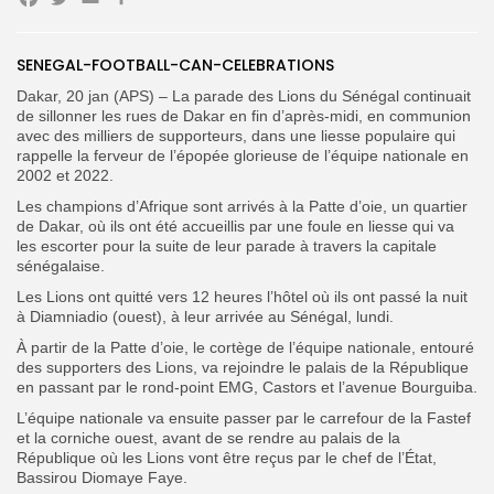
Facebook
Twitter
Email
Partager
SENEGAL-FOOTBALL-CAN-CELEBRATIONS
Dakar, 20 jan (APS) – La parade des Lions du Sénégal continuait
de sillonner les rues de Dakar en fin d’après-midi, en communion
avec des milliers de supporteurs, dans une liesse populaire qui
Search
Search
for:
rappelle la ferveur de l’épopée glorieuse de l’équipe nationale en
Button
2002 et 2022.
FR
Les champions d’Afrique sont arrivés à la Patte d’oie, un quartier
de Dakar, où ils ont été accueillis par une foule en liesse qui va
les escorter pour la suite de leur parade à travers la capitale
sénégalaise.
Les Lions ont quitté vers 12 heures l’hôtel où ils ont passé la nuit
à Diamniadio (ouest), à leur arrivée au Sénégal, lundi.
À partir de la Patte d’oie, le cortège de l’équipe nationale, entouré
des supporters des Lions, va rejoindre le palais de la République
en passant par le rond-point EMG, Castors et l’avenue Bourguiba.
L’équipe nationale va ensuite passer par le carrefour de la Fastef
et la corniche ouest, avant de se rendre au palais de la
République où les Lions vont être reçus par le chef de l’État,
Bassirou Diomaye Faye.