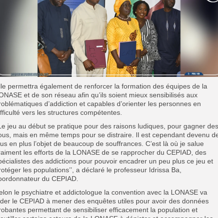
lle permettra également de renforcer la formation des équipes de la
ONASE et de son réseau afin qu’ils soient mieux sensibilisés aux
roblématiques d’addiction et capables d’orienter les personnes en
ifficulté vers les structures compétentes.
’Le jeu au début se pratique pour des raisons ludiques, pour gagner de
ous, mais en même temps pour se distraire. Il est cependant devenu d
lus en plus l’objet de beaucoup de souffrances. C’est là où je salue
raiment les efforts de la LONASE de se rapprocher du CEPIAD, des
pécialistes des addictions pour pouvoir encadrer un peu plus ce jeu et
rotéger les populations’’, a déclaré le professeur Idrissa Ba,
oordonnateur du CEPIAD.
elon le psychiatre et addictologue la convention avec la LONASE va
ider le CEPIAD à mener des enquêtes utiles pour avoir des données
robantes permettant de sensibiliser efficacement la population et