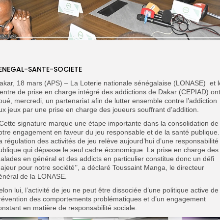
ENEGAL-SANTE-SOCIETE
akar, 18 mars (APS) – La Loterie nationale sénégalaise (LONASE)
et 
entre de prise en charge intégré des addictions de Dakar (CEPIAD) on
oué, mercredi, un partenariat afin de lutter ensemble contre l’addiction
ux jeux par une prise en charge des joueurs souffrant d’addition.
’ Cette signature marque une étape importante dans la consolidation de
otre engagement en faveur du jeu responsable et de la santé publique.
a régulation des activités de jeu relève aujourd’hui d’une responsabilité
ublique qui dépasse le seul cadre économique. La prise en charge des
alades en général et des addicts en particulier constitue donc un défi
ajeur pour notre société’’, a déclaré Toussaint Manga, le directeur
énéral de la LONASE.
elon lui, l’activité de jeu ne peut être dissociée d’une politique active de
révention des comportements problématiques et d’un engagement
onstant en matière de responsabilité sociale.