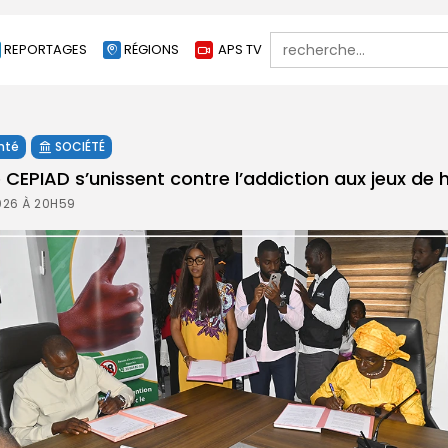
Search
REPORTAGES
RÉGIONS
APS TV
for:
nté
SOCIÉTÉ
 CEPIAD s’unissent contre l’addiction aux jeux de
026 À 20H59