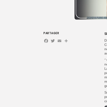
PARTAGER
S
Facebook
Twitter
Email
D
C
n
a
‘
n
L
p
m
m
g
S
p
c