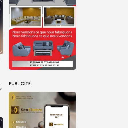
i
PUBLICITE
s
e