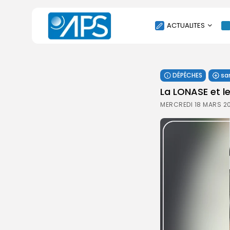
ACTUALITES
POLITIQUE
DÉPÊCHES
sa
SOCIÉTÉ
La LONASE et le
ÉCONOMIE
MERCREDI 18 MARS 2
CULTURE
SPORT
ENVIRONNEMENT
INTERNATIONAL
AGENDA
SANTE