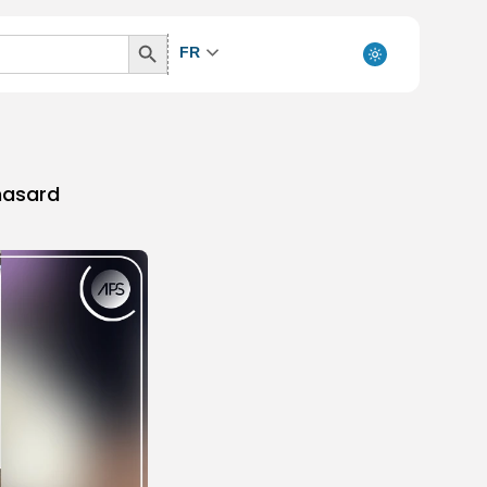
Search
FR
Button
 hasard