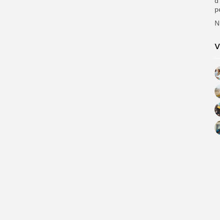
d
p
N
V