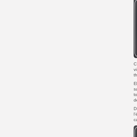
C
v
t
E
s
t
d
D
l
c