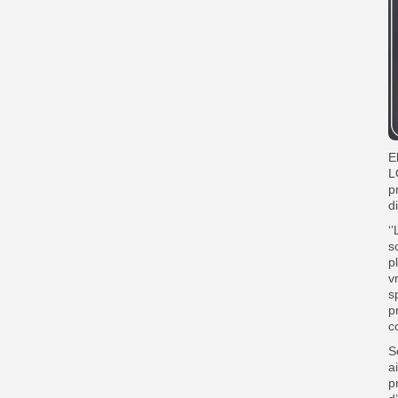
E
L
p
d
‘
s
p
v
s
p
c
S
a
p