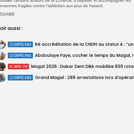
’outiller certains acteurs de la LONASE à dépister et accompagner les
ersonnes fragiles contre l’addiction aux jeux de hasard.
SS/ABB
oir aussi :
Ré accréditatio
DÉPÊCHES
DÉPÊCHES
Magal 20
APS-TV
DÉPÊCHES