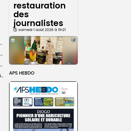
restauration
des
journalistes
samedi 1 août 2026 à 11h21
n de la CNDH au statut A : ”une priorité nationale”,...
Abdoulaye Faye, cocher le temps du Magal, rêve d’un lendemain meilleur
26 : Dakar Dem Dikk mobilise 939 rotations et transporte près...
APS HEBDO
Grand Magal : 289 arrestations lors d’opérations préventives de sécurisation