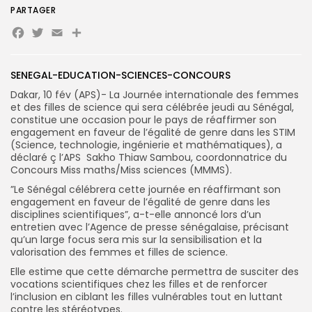
PARTAGER
Facebook
Twitter
Email
Partager
Search
Search
for:
Button
SENEGAL-EDUCATION-SCIENCES-CONCOURS
FR
Dakar, 10 fév (APS)- La Journée internationale des femmes
et des filles de science qui sera célébrée jeudi au Sénégal,
constitue une occasion pour le pays de réaffirmer son
engagement en faveur de l’égalité de genre dans les STIM
(Science, technologie, ingénierie et mathématiques), a
déclaré ç l’APS Sakho Thiaw Sambou, coordonnatrice du
Concours Miss maths/Miss sciences (MMMS).
”Le Sénégal célébrera cette journée en réaffirmant son
engagement en faveur de l’égalité de genre dans les
disciplines scientifiques”, a-t-elle annoncé lors d’un
entretien avec l’Agence de presse sénégalaise, précisant
qu’un large focus sera mis sur la sensibilisation et la
valorisation des femmes et filles de science.
Elle estime que cette démarche permettra de susciter des
vocations scientifiques chez les filles et de renforcer
l’inclusion en ciblant les filles vulnérables tout en luttant
contre les stéréotypes.