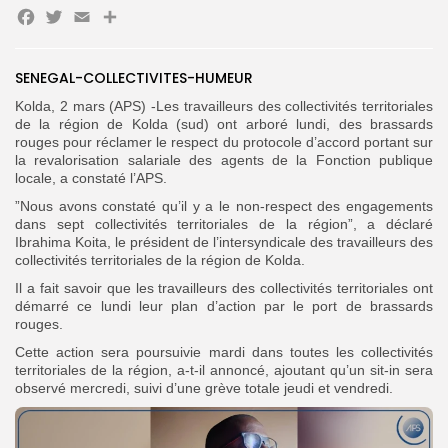
Facebook
Twitter
Email
Partager
Search
Search
for:
SENEGAL-COLLECTIVITES-HUMEUR
Button
Kolda, 2 mars (APS) -Les travailleurs des collectivités territoriales
FR
de la région de Kolda (sud) ont arboré lundi, des brassards
rouges pour réclamer le respect du protocole d’accord portant sur
la revalorisation salariale des agents de la Fonction publique
locale, a constaté l’APS.
”Nous avons constaté qu’il y a le non-respect des engagements
dans sept collectivités territoriales de la région”, a déclaré
Ibrahima Koita, le président de l’intersyndicale des travailleurs des
collectivités territoriales de la région de Kolda.
Il a fait savoir que les travailleurs des collectivités territoriales ont
démarré ce lundi leur plan d’action par le port de brassards
rouges.
Cette action sera poursuivie mardi dans toutes les collectivités
territoriales de la région, a-t-il annoncé, ajoutant qu’un sit-in sera
observé mercredi, suivi d’une grève totale jeudi et vendredi.