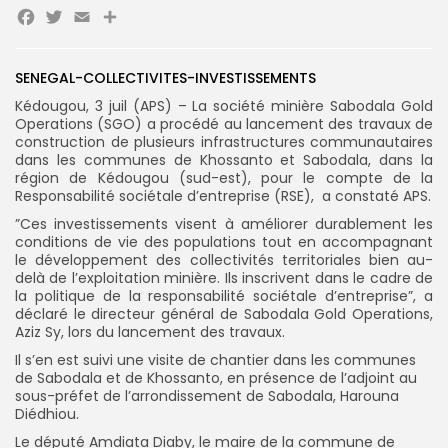
Facebook
Twitter
Email
Partager
SENEGAL-COLLECTIVITES-INVESTISSEMENTS
Kédougou, 3 juil (APS) – La société minière Sabodala Gold
Operations (SGO) a procédé au lancement des travaux de
Search
Search
construction de plusieurs infrastructures communautaires
for:
Button
dans les communes de Khossanto et Sabodala, dans la
région de Kédougou (sud-est), pour le compte de la
FR
Responsabilité sociétale d’entreprise (RSE), a constaté APS.
”Ces investissements visent à améliorer durablement les
conditions de vie des populations tout en accompagnant
le développement des collectivités territoriales bien au-
delà de l’exploitation minière. Ils inscrivent dans le cadre de
la politique de la responsabilité sociétale d’entreprise”, a
déclaré le directeur général de Sabodala Gold Operations,
Aziz Sy, lors du lancement des travaux.
Il s’en est suivi
une visite de chantier dans les communes
de Sabodala et de Khossanto, en présence de
l’adjoint au
sous-préfet de l’arrondissement de Sabodala, Harouna
Diédhiou.
Le député Amdiata Diaby, le maire de la commune de