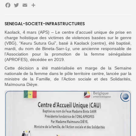
Facebook
Twitter
Email
Partager
SENEGAL-SOCIETE-INFRASTRUCTURES
Search
Search
Kaolack, 4 mars (APS) – Le centre d’accueil unique de prise en
for:
Button
charge holistique des victimes de violences basées sur le genre
(VBG), “Keuru Sutura Gui”, basé à Kaolack (centre), été baptisé,
FR
mardi, du nom de Bineta-Sarr-Ly, une ancienne responsable de
l’Association pour la promotion de la femme sénégalaise
(APROFES), décédée en 2019.
Cette décision a été matérialisée en marge de la Semaine
nationale de la femme dans le pôle territoire centre, lancée par la
ministre de la Famille, de l’Action sociale et des Solidarités,
Maïmouna Dièye.