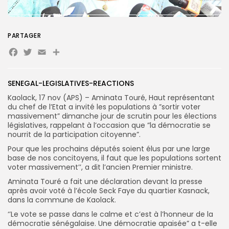
PARTAGER
Search
Search
Facebook
Twitter
Email
Partager
for:
Button
FR
SENEGAL-LEGISLATIVES-REACTIONS
Kaolack, 17 nov (APS) – Aminata Touré, Haut représentant
du chef de l’Etat a invité les populations à ”sortir voter
massivement” dimanche jour de scrutin pour les élections
législatives, rappelant à l’occasion que ”la démocratie se
nourrit de la participation citoyenne”.
Pour que les prochains députés soient élus par une large
base de nos concitoyens, il faut que les populations sortent
voter massivement’’, a dit l’ancien Premier ministre.
Aminata Touré a fait une déclaration devant la presse
après avoir voté à l’école Seck Faye du quartier Kasnack,
dans la commune de Kaolack.
‘’Le vote se passe dans le calme et c’est à l’honneur de la
démocratie sénégalaise. Une démocratie apaisée” a t-elle