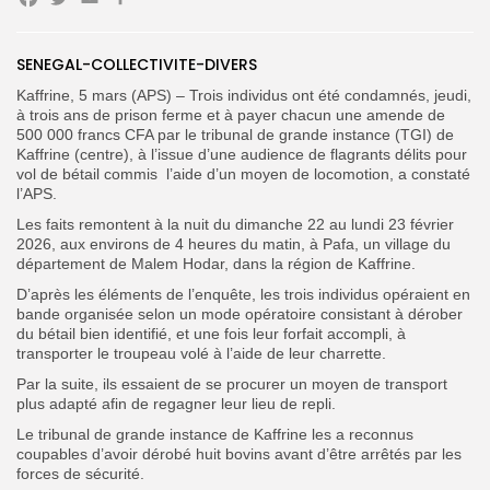
Facebook
Twitter
Email
Partager
Search
Search
for:
Button
SENEGAL-COLLECTIVITE-DIVERS
Kaffrine, 5 mars (APS) – Trois individus ont été condamnés, jeudi,
FR
à trois ans de prison ferme et à payer chacun une amende de
500 000 francs CFA par le tribunal de grande instance (TGI) de
Kaffrine (centre), à l’issue d’une audience de flagrants délits pour
vol de bétail commis
l’aide d’un moyen de locomotion, a constaté
l’APS.
Les faits remontent à la nuit du dimanche 22 au lundi 23 février
2026, aux environs de 4 heures du matin, à Pafa, un village du
département de Malem Hodar, dans la région de Kaffrine.
D’après les éléments de l’enquête, les trois individus opéraient en
bande organisée selon un mode opératoire consistant à dérober
du bétail bien identifié, et une fois leur forfait accompli, à
transporter le troupeau volé à l’aide de leur charrette.
Par la suite, ils essaient de se procurer un moyen de transport
plus adapté afin de regagner leur lieu de repli.
Le tribunal de grande instance de Kaffrine les a reconnus
coupables d’avoir dérobé huit bovins avant d’être arrêtés par les
forces de sécurité.