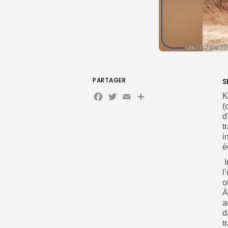
PARTAGER
S
Facebook
Twitter
Email
K
(
d
t
i
é
I
l
o
À
a
d
t