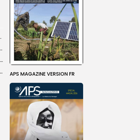
centres d’enrôlement à Touba
n de la CNDH au statut A : ”une priorité nationale”,...
Abdoulaye Faye, cocher le temps du Magal, rêve d’un lendemain meilleur
26 : Dakar Dem Dikk mobilise 939 rotations et transporte près...
APS MAGAZINE VERSION FR