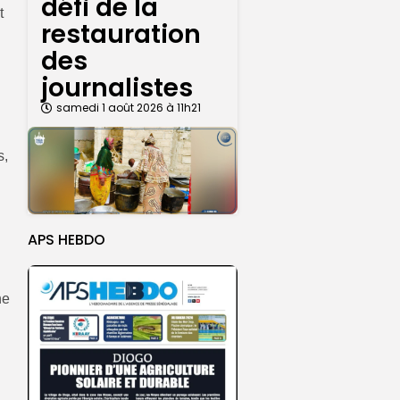
défi de la
t
restauration
des
journalistes
samedi 1 août 2026 à 11h21
s,
APS HEBDO
ne
n