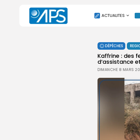
ACTUALITES
POLITIQUE
DÉPÊCHES
REGI
SOCIÉTÉ
Kaffrine : des
ÉCONOMIE
d’assistance e
CULTURE
DIMANCHE 8 MARS 20
SPORT
ENVIRONNEMENT
INTERNATIONAL
AGENDA
SANTE