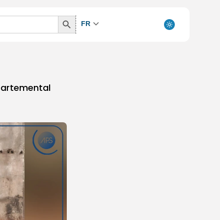
Search
FR
Button
partemental