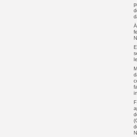
p
d
d
À
f
N
E
s
l
M
d
c
f
i
‎
a
d
(
d
N