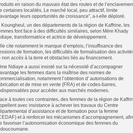
roduits en raison du mauvais état des routes et de l’enclavemen
e certaines localités. Le marché local, peu attractif, limite
avantage leurs opportunités de croissance”, a-t-elle déploré.
 Koungheul, un des départements de la région de Kaffrine, les
emmes font face à des difficultés similaires, selon Mère Khady
diaye, transformatrice et actrice de développement.
lle cite notamment le manque d’emplois, l’insuffisance des
essions de formation, les difficultés de formalisation des activité
e non accès à la terre et obstacles liés au financement.
me Ndiaye a aussi insisté sur la nécessité d’accompagner
avantage les femmes dans la maîtrise des normes de
ommercialisation, notamment l’obtention d’ autorisations de
abrication et de mise en vente (FRA) et de codes-barres,
ndispensables pour accéder aux marchés modernes.
Face à toutes ces contraintes, des femmes de la région de Kaffri
ppellent avec insistance à achever les travaux du Centre
épartemental d’assistance et de formation pour la femme
CEDAF) et à renforcer les mécanismes d’accompagnement, afi
e favoriser l’autonomisation économique des femmes du
doucoumane.