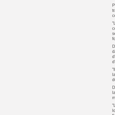
‎
t
c
‎
c
s
f
D
d
d
d
‎
l
d
‎
l
m
‎
l