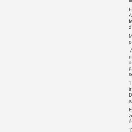
f
E
A
f
d
M
p
‎
p
d
p
s
‎
t
D
j
‎
z
é
‎