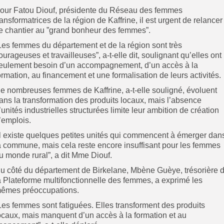
Pour Fatou Diouf, présidente du Réseau des femmes
ransformatrices de la région de Kaffrine, il est urgent de relancer
e chantier au ”grand bonheur des femmes”.
”Les femmes du département et de la région sont très
ourageuses et travailleuses”, a-t-elle dit, soulignant qu’elles ont
eulement besoin d’un accompagnement, d’un accès à la
ormation, au financement et une formalisation de leurs activités.
e nombreuses femmes de Kaffrine, a-t-elle souligné, évoluent
ans la transformation des produits locaux, mais l’absence
’unités industrielles structurées limite leur ambition de création
’emplois.
”Il existe quelques petites unités qui commencent à émerger dan
a commune, mais cela reste encore insuffisant pour les femmes
u monde rural”, a dit Mme Diouf.
Du côté du département de Birkelane, Mbène Guèye, trésorière 
a Plateforme multifonctionnelle des femmes, a exprimé les
êmes préoccupations.
”Les femmes sont fatiguées. Elles transforment des produits
ocaux, mais manquent d’un accès à la formation et au