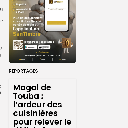
ar
le
”
u
REPORTAGES
Magal de
a
s
Touba :
l’ardeur des
cuisinières
pour relever le