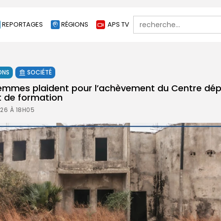
Search
REPORTAGES
RÉGIONS
APS TV
for:
ONS
SOCIÉTÉ
 femmes plaident pour l’achèvement du Centre dé
t de formation
26 À 18H05