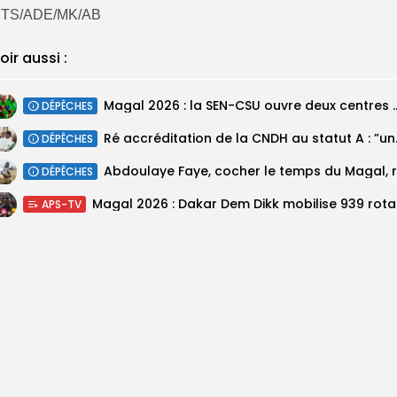
TS/ADE/MK/AB
oir aussi :
Magal 2026 : la SEN-CSU ouvre deux 
DÉPÊCHES
Ré accréditatio
DÉPÊCHES
DÉPÊCHES
Magal 20
APS-TV