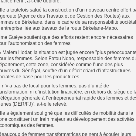
inancement”, a-t-elle déploré.
lle a toutefois salué la construction d’un nouveau centre offert p
geroute (Agence des Travaux et de Gestion des Routes) aux
emmes de Birkelane, dans le cadre de sa responsabilité sociéta
’entreprise liée aux travaux de la route Birkelane-Mabo.
me Guèye soutient que des efforts restent encore nécessaires
our l’autonomisation des femmes.
 À Malem Hodar, la situation est jugée encore ”plus préoccupante
our les femmes. Selon Fatou Ndao, responsable des femmes d
épartement, cette zone, considérée comme l’une des plus
auvres du Sénégal, souffre d’un déficit criard d’infrastructures
ociales de base pour les productrices.
”Il n’y a pas de local pour les femmes, pas d’unité de
ransformation, ni d’institution financière, en dehors du siège de l
élégation générale à l’entrepreneuriat rapide des femmes et de
eunes (DER/FJ)”, a-t-elle relevé.
Elle a également souligné que les difficultés de mobilité dans la
one constituent un frein majeur au développement des activités
conomiques des femmes.
”Beaucoup de femmes transformatrices peinent à écouler leurs