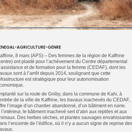
ENEGAL-AGRICULTURE-GENRE
affrine, 8 mars (APS) – Des femmes de la région de Kaffrine
centre) ont plaidé pour l’achèvement du Centre départemental
’assistance et de formation pour la femme (CEDAF), dont les
ravaux sont à l’arrêt depuis 2014, soulignant que cette
nfrastructure est stratégique pour leur autonomisation
conomique.
mplanté sur la route de Gniby, dans la commune de Kahi, à
’entrée de la ville de Kaffrine, les travaux inachevés du CEDAF,
ffre l’image d’un chantier abandonné, d’un bâtiment en ruine.
 l’intérieur, le bâtiment inachevé sert d’abri aux reptiles et aux
nimaux. Des herbes sèches, et plantes sauvages envahissante
ans l’enceinte de l’édifice, où il n’y a aucun signe de reprise de
ravaux.