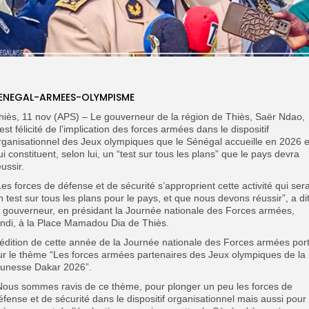
ENEGAL-ARMEES-OLYMPISME
hiès, 11 nov (APS) – Le gouverneur de la région de Thiès, Saër Ndao,
’est félicité de l’implication des forces armées dans le dispositif
rganisationnel des Jeux olympiques que le Sénégal accueille en 2026 e
ui constituent, selon lui, un “test sur tous les plans” que le pays devra
éussir.
Les forces de défense et de sécurité s’approprient cette activité qui ser
n test sur tous les plans pour le pays, et que nous devons réussir”, a di
e gouverneur, en présidant la Journée nationale des Forces armées,
undi, à la Place Mamadou Dia de Thiès.
’édition de cette année de la Journée nationale des Forces armées por
ur le thème “Les forces armées partenaires des Jeux olympiques de la
eunesse Dakar 2026”.
Nous sommes ravis de ce thème, pour plonger un peu les forces de
éfense et de sécurité dans le dispositif organisationnel mais aussi pour