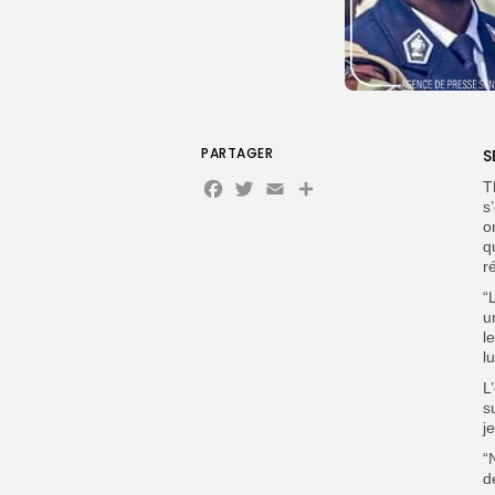
PARTAGER
S
Facebook
Twitter
Email
T
s
o
q
r
“
u
l
l
L
s
j
“
d