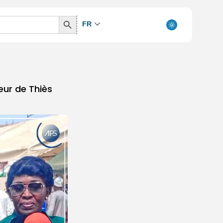
Search
FR
Button
eur de Thiès