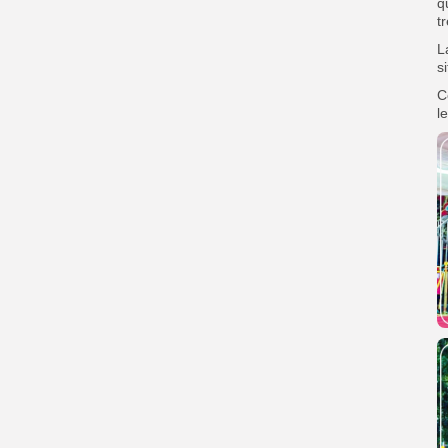
q
t
L
s
C
le