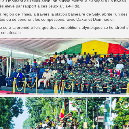
u’au moment de l’évaluation, on puisse mettre le Sénégal à un niveau
rès élevé par rapport à ces Jeux-là”, a-t-il dit.
a région de Thiès, à travers la station balnéaire de Saly, abrite l’un des
ites où se tiendront les compétitions, avec Dakar et Diamnadio.
e sera la première fois que des compétitions olympiques se tiendront s
 sol africain.