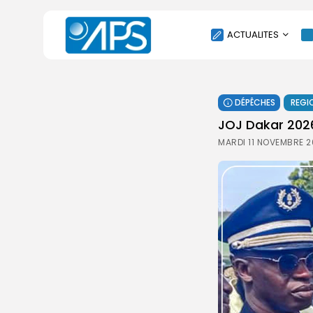
ACTUALITES
POLITIQUE
DÉPÊCHES
REGI
SOCIÉTÉ
JOJ Dakar 2026 
ÉCONOMIE
MARDI 11 NOVEMBRE 2
CULTURE
SPORT
ENVIRONNEMENT
INTERNATIONAL
AGENDA
SANTE