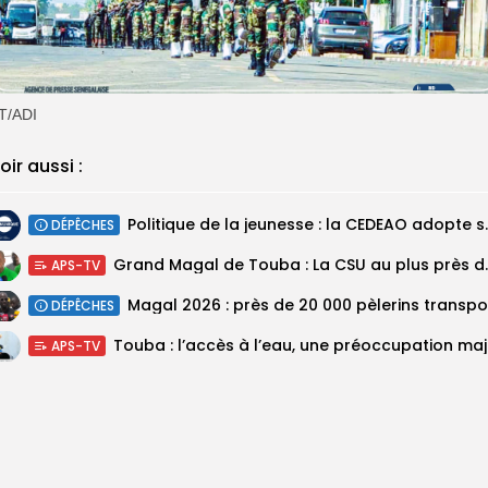
T/ADI
oir aussi :
Politique de la jeunesse :
DÉPÊCHES
Grand Magal de Tou
APS-TV
DÉPÊCHES
Touba :
APS-TV