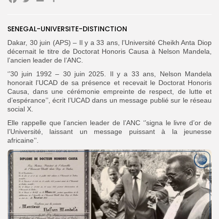
Facebook
Twitter
Email
Partager
Search
Search
SENEGAL-UNIVERSITE-DISTINCTION
for:
Button
Dakar, 30 juin (APS) – Il y a 33 ans, l’Université Cheikh Anta Diop
FR
décernait le titre de Doctorat Honoris Causa à Nelson Mandela,
l’ancien leader de l’ANC.
‘’30 juin 1992 – 30 juin 2025. Il y a 33 ans, Nelson Mandela
honorait l’UCAD de sa présence et recevait le Doctorat Honoris
Causa, dans une cérémonie empreinte de respect, de lutte et
d’espérance’’, écrit l’UCAD dans un message publié sur le réseau
social X.
Elle rappelle que l’ancien leader de l’ANC ‘’signa le livre d’or de
l’Université, laissant un message puissant à la jeunesse
africaine’’.