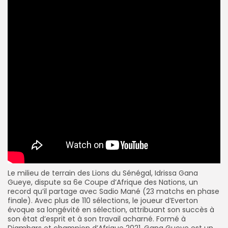
Le milieu de terrain des Lions du Sénégal, Idrissa Gana
Gueye, dispute sa 6e Coupe d’Afrique des Nations, un
record qu’il partage avec Sadio Mané (23 matchs en phase
finale). Avec plus de 110 sélections, le joueur d’Everton
évoque sa longévité en sélection, attribuant son succès à
son état d’esprit et à son travail acharné. Formé à
Diambars et champion d’Afrique 2021, Gana Gueye est un