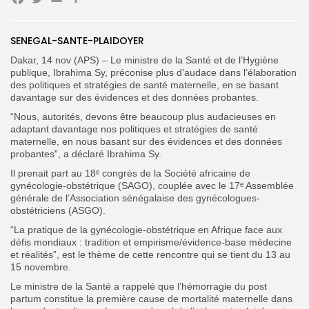
Facebook
Twitter
Email
Partager
SENEGAL-SANTE-PLAIDOYER
Dakar, 14 nov (APS) – Le ministre de la Santé et de l’Hygiène
Search
Search
for:
publique, Ibrahima Sy, préconise plus d’audace dans l’élaboration
Button
des politiques et stratégies de santé maternelle, en se basant
davantage sur des évidences et des données probantes.
FR
“Nous, autorités, devons être beaucoup plus audacieuses en
adaptant davantage nos politiques et stratégies de santé
maternelle, en nous basant sur des évidences et des données
probantes”, a déclaré Ibrahima Sy.
Il prenait part au 18ᵉ congrès de la Société africaine de
gynécologie-obstétrique (SAGO), couplée avec le 17ᵉ Assemblée
générale de l’Association sénégalaise des gynécologues-
obstétriciens (ASGO).
“La pratique de la gynécologie-obstétrique en Afrique face aux
défis mondiaux : tradition et empirisme/évidence-base médecine
et réalités”, est le thème de cette rencontre qui se tient du 13 au
15 novembre.
Le ministre de la Santé a rappelé que l’hémorragie du post
partum constitue la première cause de mortalité maternelle dans