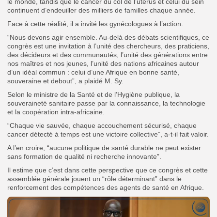
le monde, tandis que le cancer du col de l’utérus et celui du sein
continuent d’endeuiller des milliers de familles chaque année.
Face à cette réalité, il a invité les gynécologues à l’action.
“Nous devons agir ensemble. Au-delà des débats scientifiques, ce
congrès est une invitation à l’unité des chercheurs, des praticiens,
des décideurs et des communautés, l’unité des générations entre
nos maîtres et nos jeunes, l’unité des nations africaines autour
d’un idéal commun : celui d’une Afrique en bonne santé,
souveraine et debout”, a plaidé M. Sy.
Selon le ministre de la Santé et de l’Hygiène publique, la
souveraineté sanitaire passe par la connaissance, la technologie
et la coopération intra-africaine.
“Chaque vie sauvée, chaque accouchement sécurisé, chaque
cancer détecté à temps est une victoire collective”, a-t-il fait valoir.
A l’en croire, “aucune politique de santé durable ne peut exister
sans formation de qualité ni recherche innovante”.
Il estime que c’est dans cette perspective que ce congrès et cette
assemblée générale jouent un “rôle déterminant” dans le
renforcement des compétences des agents de santé en Afrique.