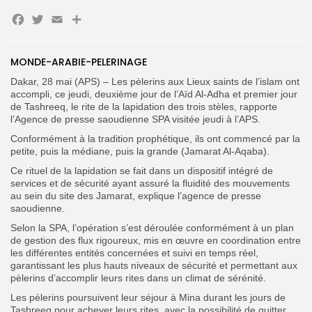
Facebook
Twitter
Email
Partager
Search
Search
for:
MONDE-ARABIE-PELERINAGE
Button
Dakar, 28 mai (APS) – Les pèlerins aux Lieux saints de l’islam ont
FR
accompli, ce jeudi, deuxième jour de l’Aïd Al-Adha et premier jour
de Tashreeq, le rite de la lapidation des trois stèles, rapporte
l’Agence de presse saoudienne SPA visitée jeudi à l’APS.
Conformément à la tradition prophétique, ils ont commencé par la
petite, puis la médiane, puis la grande (Jamarat Al-Aqaba).
Ce rituel de la lapidation se fait dans un dispositif intégré de
services et de sécurité ayant assuré la fluidité des mouvements
au sein du site des Jamarat, explique l’agence de presse
saoudienne.
Selon la SPA, l’opération s’est déroulée conformément à un plan
de gestion des flux rigoureux, mis en œuvre en coordination entre
les différentes entités concernées et suivi en temps réel,
garantissant les plus hauts niveaux de sécurité et permettant aux
pèlerins d’accomplir leurs rites dans un climat de sérénité.
Les pèlerins poursuivent leur séjour à Mina durant les jours de
Tashreeq pour achever leurs rites, avec la possibilité de quitter