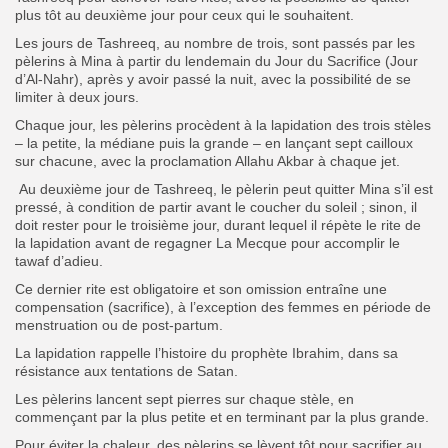
plus tôt au deuxième jour pour ceux qui le souhaitent.
Les jours de Tashreeq, au nombre de trois, sont passés par les
pèlerins à Mina à partir du lendemain du Jour du Sacrifice (Jour
d’Al-Nahr), après y avoir passé la nuit, avec la possibilité de se
limiter à deux jours.
Chaque jour, les pèlerins procèdent à la lapidation des trois stèles
– la petite, la médiane puis la grande – en lançant sept cailloux
sur chacune, avec la proclamation Allahu Akbar à chaque jet.
Au deuxième jour de Tashreeq, le pèlerin peut quitter Mina s’il est
pressé, à condition de partir avant le coucher du soleil ; sinon, il
doit rester pour le troisième jour, durant lequel il répète le rite de
la lapidation avant de regagner La Mecque pour accomplir le
tawaf d’adieu.
Ce dernier rite est obligatoire et son omission entraîne une
compensation (sacrifice), à l’exception des femmes en période de
menstruation ou de post-partum.
La lapidation rappelle l’histoire du prophète Ibrahim, dans sa
résistance aux tentations de Satan.
Les pèlerins lancent sept pierres sur chaque stèle, en
commençant par la plus petite et en terminant par la plus grande.
Pour éviter la chaleur, des pèlerins se lèvent tôt pour sacrifier au