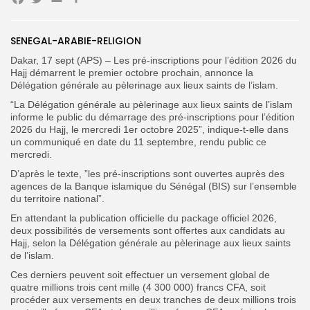
Facebook
Twitter
Email
Partager
Search
Search
for:
Button
SENEGAL-ARABIE-RELIGION
Dakar, 17 sept (APS) – Les pré-inscriptions pour l’édition 2026 du
FR
Hajj démarrent le premier octobre prochain, annonce la
Délégation générale au pèlerinage aux lieux saints de l’islam.
“La Délégation générale au pèlerinage aux lieux saints de l’islam
informe le public du démarrage des pré-inscriptions pour l’édition
2026 du Hajj, le mercredi 1er octobre 2025”, indique-t-elle dans
un communiqué en date du 11 septembre, rendu public ce
mercredi.
D’après le texte, ”les pré-inscriptions sont ouvertes auprès des
agences de la Banque islamique du Sénégal (BIS) sur l’ensemble
du territoire national”.
En attendant la publication officielle du package officiel 2026,
deux possibilités de versements sont offertes aux candidats au
Hajj, selon la Délégation générale au pèlerinage aux lieux saints
de l’islam.
Ces derniers peuvent soit effectuer un versement global de
quatre millions trois cent mille (4 300 000) francs CFA, soit
procéder aux versements en deux tranches de deux millions trois