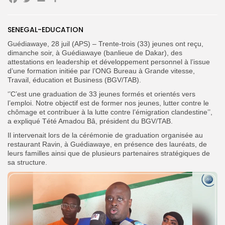
Facebook
Twitter
Email
Search
Search
SENEGAL-EDUCATION
for:
Button
Guédiawaye, 28 juil (APS) – Trente-trois (33) jeunes ont reçu,
FR
dimanche soir, à Guédiawaye (banlieue de Dakar), des
attestations en leadership et développement personnel à l’issue
d’une formation initiée par l’ONG Bureau à Grande vitesse,
Travail, éducation et Business (BGV/TAB).
‘’C’est une graduation de 33 jeunes formés et orientés vers
l’emploi. Notre objectif est de former nos jeunes, lutter contre le
chômage et contribuer à la lutte contre l’émigration clandestine’’,
a expliqué Tété Amadou Bâ, président du BGV/TAB.
Il intervenait lors de la cérémonie de graduation organisée au
restaurant Ravin, à Guédiawaye, en présence des lauréats, de
leurs familles ainsi que de plusieurs partenaires stratégiques de
sa structure.