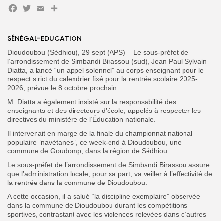
Facebook
Twitter
Email
Partager
SÉNÉGAL-EDUCATION
Search
Search
for:
Dioudoubou (Sédhiou), 29 sept (APS) – Le sous-préfet de
Button
l’arrondissement de Simbandi Birassou (sud), Jean Paul Sylvain
Diatta, a lancé “un appel solennel” au corps enseignant pour le
FR
respect strict du calendrier fixé pour la rentrée scolaire 2025-
2026, prévue le 8 octobre prochain.
M. Diatta a également insisté sur la responsabilité des
enseignants et des directeurs d’école, appelés à respecter les
directives du ministère de l’Éducation nationale.
Il intervenait en marge de la finale du championnat national
populaire ”navétanes”, ce week-end à Dioudoubou, une
commune de Goudomp, dans la région de Sédhiou.
Le sous-préfet de l’arrondissement de Simbandi Birassou assure
que l’administration locale, pour sa part, va veiller à l’effectivité de
la rentrée dans la commune de Dioudoubou.
A cette occasion, il a salué “la discipline exemplaire” observée
dans la commune de Dioudoubou durant les compétitions
sportives, contrastant avec les violences relevées dans d’autres