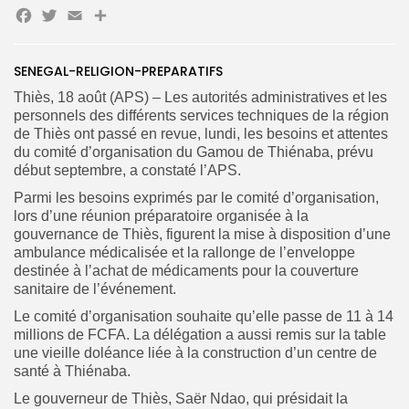
Facebook
Twitter
Email
Partager
SENEGAL-RELIGION-PREPARATIFS
Thiès, 18 août (APS) – Les autorités administratives et les
personnels des différents services techniques de la région
de Thiès ont passé en revue, lundi, les besoins et attentes
du comité d’organisation du Gamou de Thiénaba, prévu
Search
Search
for:
début septembre, a constaté l’APS.
Button
Parmi les besoins exprimés par le comité d’organisation,
FR
lors d’une réunion préparatoire organisée à la
gouvernance de Thiès, figurent la mise à disposition d’une
ambulance médicalisée et la rallonge de l’enveloppe
destinée à l’achat de médicaments pour la couverture
sanitaire de l’événement.
Le comité d’organisation souhaite qu’elle passe de 11 à 14
millions de FCFA.
La délégation a aussi remis sur la table
une vieille doléance liée à la construction d’un centre de
santé à Thiénaba.
Le gouverneur de Thiès, Saër Ndao, qui présidait la