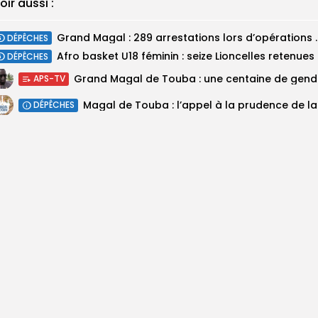
oir aussi :
Grand Magal : 289 arrestations lo
DÉPÊCHES
‎Afro ba
DÉPÊCHES
Grand M
APS-TV
Magal 
DÉPÊCHES