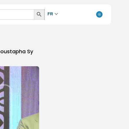
Search
FR
Button
Moustapha Sy