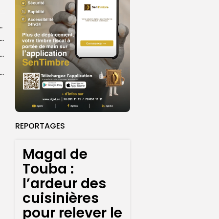
rs d’opérations préventives de sécurisation
sket U18 féminin : seize Lioncelles retenues pour l’étape finale de...
agal de Touba : une centaine de gendarmes mobilisés sur les...
de Touba : l’appel à la prudence de la Police sur...
REPORTAGES
Magal de
Touba :
l’ardeur des
cuisinières
pour relever le