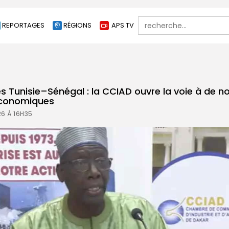
Search
REPORTAGES
RÉGIONS
APS TV
for:
es Tunisie–Sénégal : la CCIAD ouvre la voie à de 
économiques
26 À 16H35