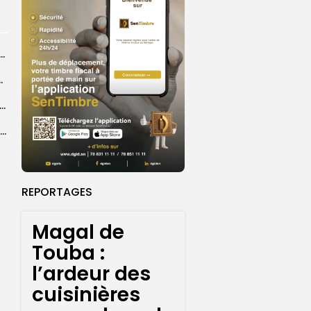
ral de l’OIF : à Dakar, la candidate Coumba Bâ, décline...
centres d’enrôlement à Touba
er le statut A de la CNDH : ”une priorité nationale”, selon...
Abdoulaye Faye, cocher le temps du Magal, rêve d’un lendemain meilleur
REPORTAGES
Magal de
Touba :
l’ardeur des
cuisinières