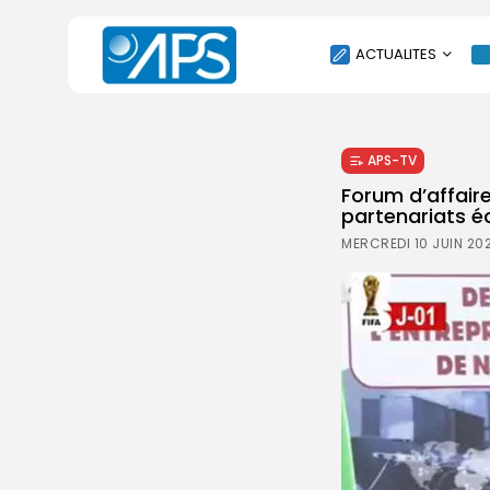
ACTUALITES
POLITIQUE
APS-TV
SOCIÉTÉ
Forum d’affair
ÉCONOMIE
partenariats 
CULTURE
MERCREDI 10 JUIN 20
SPORT
ENVIRONNEMENT
INTERNATIONAL
AGENDA
SANTE