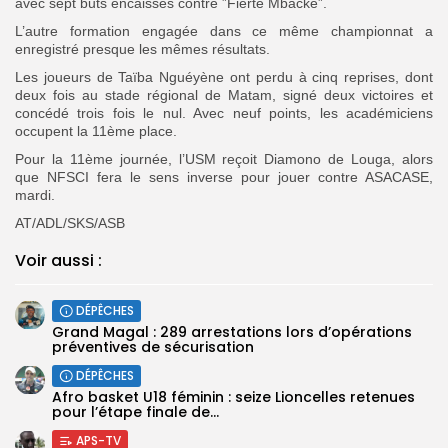
avec sept buts encaissés contre ”Fierté Mbacké”.
L’autre formation engagée dans ce même championnat a
enregistré presque les mêmes résultats.
Les joueurs de Taïba Nguéyène ont perdu à cinq reprises, dont
deux fois au stade régional de Matam, signé deux victoires et
concédé trois fois le nul. Avec neuf points, les académiciens
occupent la 11ème place.
Pour la 11ème journée, l’USM reçoit Diamono de Louga, alors
que NFSCI fera le sens inverse pour jouer contre ASACASE,
mardi.
AT/ADL/SKS/ASB
Voir aussi :
DÉPÊCHES
Grand Magal : 289 arrestations lors d’opérations
préventives de sécurisation
DÉPÊCHES
‎Afro basket U18 féminin : seize Lioncelles retenues
pour l’étape finale de...
APS-TV