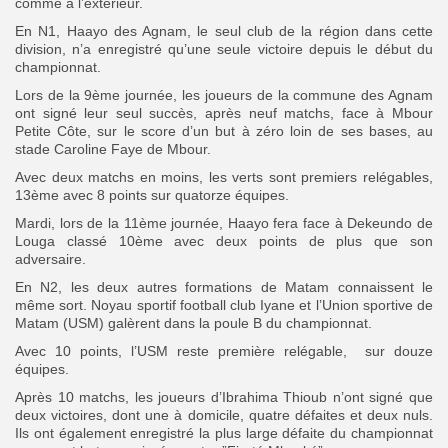
comme à l’extérieur.
En N1, Haayo des Agnam, le seul club de la région dans cette
Search
Search
division, n’a enregistré qu’une seule victoire depuis le début du
for:
Button
championnat.
Lors de la 9ème journée, les joueurs de la commune des Agnam
FR
ont signé leur seul succès, après neuf matchs, face à Mbour
Petite Côte, sur le score d’un but à zéro loin de ses bases, au
stade Caroline Faye de Mbour.
Avec deux matchs en moins, les verts sont premiers relégables,
13ème avec 8 points sur quatorze équipes.
Mardi, lors de la 11ème journée, Haayo fera face à Dekeundo de
Louga classé 10ème avec deux points de plus que son
adversaire.
En N2, les deux autres formations de Matam connaissent le
même sort. Noyau sportif football club Iyane et l’Union sportive de
Matam (USM) galèrent dans la poule B du championnat.
Avec 10 points, l’USM reste première relégable, sur douze
équipes.
Après 10 matchs, les joueurs d’Ibrahima Thioub n’ont signé que
deux victoires, dont une à domicile, quatre défaites et deux nuls.
Ils ont également enregistré la plus large défaite du championnat