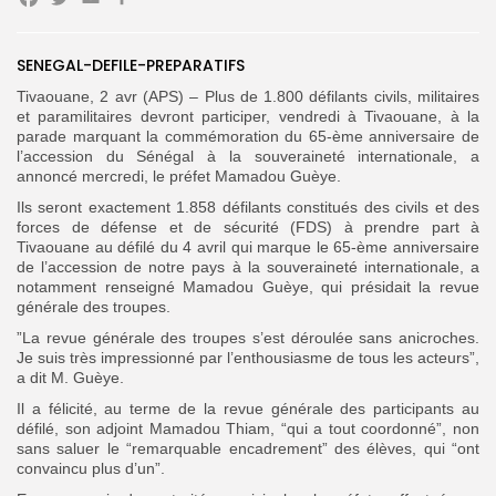
Facebook
Twitter
Email
Partager
SENEGAL-DEFILE-PREPARATIFS
Search
Search
for:
Button
Tivaouane, 2 avr (APS) – Plus de 1.800 défilants civils, militaires
et paramilitaires devront participer, vendredi à Tivaouane, à la
parade marquant la commémoration du 65-ème anniversaire de
FR
l’accession du Sénégal à la souveraineté internationale, a
annoncé mercredi, le préfet Mamadou Guèye.
Ils seront exactement 1.858 défilants constitués des civils et des
forces de défense et de sécurité (FDS) à prendre part à
Tivaouane au défilé du 4 avril qui marque le 65-ème anniversaire
de l’accession de notre pays à la souveraineté internationale, a
notamment renseigné Mamadou Guèye, qui présidait la revue
générale des troupes.
”La revue générale des troupes s’est déroulée sans anicroches.
Je suis très impressionné par l’enthousiasme de tous les acteurs”,
a dit M. Guèye.
Il a félicité, au terme de la revue générale des participants au
défilé, son adjoint Mamadou Thiam, “qui a tout coordonné”, non
sans saluer le “remarquable encadrement” des élèves, qui “ont
convaincu plus d’un”.