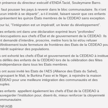
n présence du directeur exécutif d’ENDA Tacid, Souleymane Barro.
Il faut pousser les pays à revenir dans le bloc communautaire. Ils n’ont
ucun intérêt à se départir”, a-t-il insisté, faisant savoir que ces enfants
eprésentent les quinze États membres de la CEDEAO sans exception.
our lui, “l’intégration est un impératif, un levier du développement”.
es enfants ont dans une déclaration exprimé leurs “profondes”
réoccupations aux chefs d’État et de gouvernement de la CEDEAO. Ils
nt demandé d’interdire, proscrire, mettre hors la loi et/ou refuser
éfinitivement toute fermeture de frontières des Etats de la CEDEAO po
’intérêt supérieur des populations.
ls ont exhorté les chefs d’État et gouvernement de la CEDEAO à institue
es défilés des enfants de la CEDEAO lors de la célébration des fêtes
’indépendance dans tous les Etats membres.
ls ont aussi invité les Etats de l’AES (Alliance des Etats du Sahel),
egroupant le Mali, le Burkina Faso et le Niger, à rejoindre la maison
EDEAO pour une meilleure intégration des communautés et des
euples.
es enfants appellent également les chefs d’Etat de la CEDEAO à
auvegarder l’institution pour, disent-ils, mieux renforcer la citoyenneté
ommunautaire.
NF/ASB