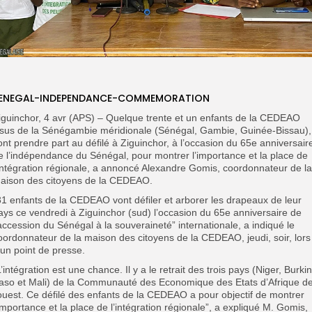
ENEGAL-INDEPENDANCE-COMMEMORATION
iguinchor, 4 avr (APS) – Quelque trente et un enfants de la CEDEAO
ssus de la Sénégambie méridionale (Sénégal, Gambie, Guinée-Bissau),
ont prendre part au défilé à Ziguinchor, à l’occasion du 65e anniversair
e l’indépendance du Sénégal, pour montrer l’importance et la place de
’intégration régionale, a annoncé Alexandre Gomis, coordonnateur de la
aison des citoyens de la CEDEAO.
31 enfants de la CEDEAO vont défiler et arborer les drapeaux de leur
ays ce vendredi à Ziguinchor (sud) l’occasion du 65e anniversaire de
’accession du Sénégal à la souveraineté” internationale, a indiqué le
oordonnateur de la maison des citoyens de la CEDEAO, jeudi, soir, lors
’un point de presse.
L’intégration est une chance. Il y a le retrait des trois pays (Niger, Burki
aso et Mali) de la Communauté des Economique des Etats d’Afrique d
’ouest. Ce défilé des enfants de la CEDEAO a pour objectif de montrer
’importance et la place de l’intégration régionale”, a expliqué M. Gomis,