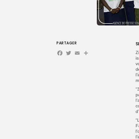
PARTAGER
S
Facebook
Twitter
Email
Partager
Z
i
v
d
l
m
“
p
l
c
d
“
F
l
l