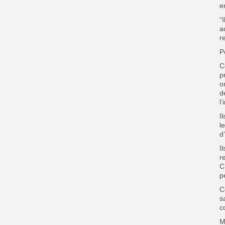
e
“
a
r
P
C
p
o
d
l
I
l
d
I
r
C
p
C
s
c
M