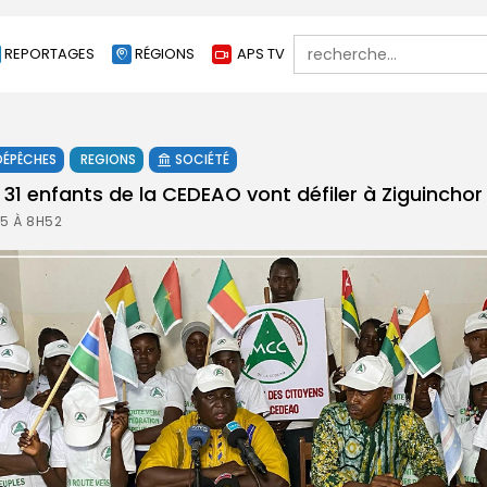
Search
REPORTAGES
RÉGIONS
APS TV
for:
DÉPÊCHES
REGIONS
SOCIÉTÉ
 : 31 enfants de la CEDEAO vont défiler à Ziguinchor
25 À 8H52