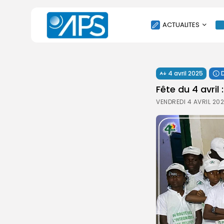
ACTUALITES
POLITIQUE
4 avril 2025
SOCIÉTÉ
Fête du 4 avril
ÉCONOMIE
VENDREDI 4 AVRIL 20
CULTURE
SPORT
ENVIRONNEMENT
INTERNATIONAL
AGENDA
SANTE