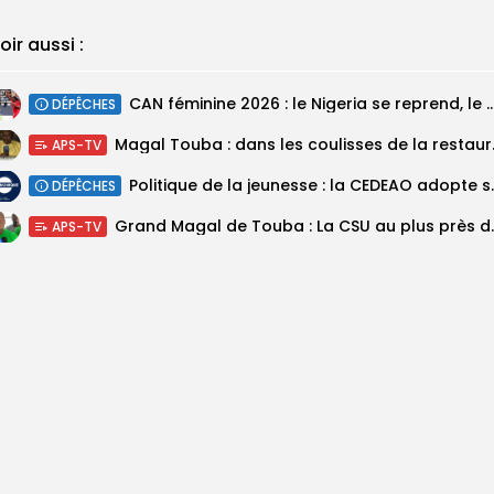
oir aussi :
‎CAN féminine 2026 : le Nigeria se reprend, le Malawi su
DÉPÊCHES
Magal Touba : 
APS-TV
Politique de la jeunesse :
DÉPÊCHES
Grand Magal de Tou
APS-TV