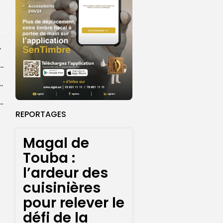
rprend encore...
dans les coulisses de la restauration de la presse...
 la CEDEAO adopte son plan d’actions stratégiques...
ba : La CSU au plus près des pèlerins
REPORTAGES
Magal de
Touba :
l’ardeur des
cuisinières
pour relever le
défi de la