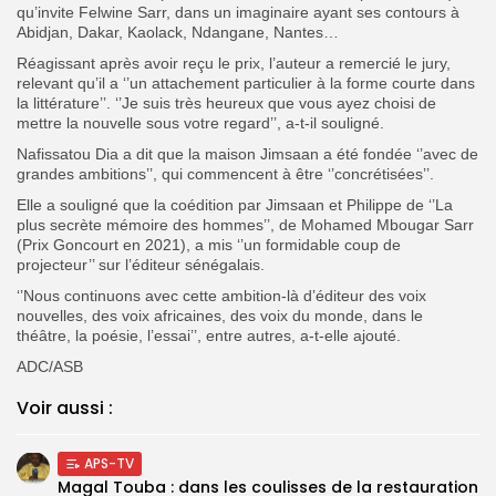
qu’invite Felwine Sarr, dans un imaginaire ayant ses contours à
Abidjan, Dakar, Kaolack, Ndangane, Nantes…
Réagissant après avoir reçu le prix, l’auteur a remercié le jury,
relevant qu’il a ‘’un attachement particulier à la forme courte dans
la littérature’’. ‘’Je suis très heureux que vous ayez choisi de
mettre la nouvelle sous votre regard’’, a-t-il souligné.
Nafissatou Dia a dit que la maison Jimsaan a été fondée ‘’avec de
grandes ambitions’’, qui commencent à être ‘’concrétisées’’.
Elle a souligné que la coédition par Jimsaan et Philippe de ‘’La
plus secrète mémoire des hommes’’, de Mohamed Mbougar Sarr
(Prix Goncourt en 2021), a mis ‘’un formidable coup de
projecteur’’ sur l’éditeur sénégalais.
‘’Nous continuons avec cette ambition-là d’éditeur des voix
nouvelles, des voix africaines, des voix du monde, dans le
théâtre, la poésie, l’essai’’, entre autres, a-t-elle ajouté.
ADC/ASB
Voir aussi :
APS-TV
Magal Touba : dans les coulisses de la restauration