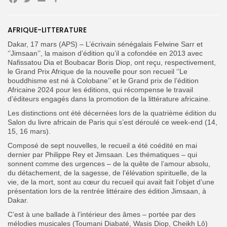
Facebook
Twitter
Email
Partager
Search
Search
AFRIQUE-LITTERATURE
for:
Button
Dakar, 17 mars (APS) – L’écrivain sénégalais Felwine Sarr et
‘’Jimsaan’’, la maison d’édition qu’il a cofondée en 2013 avec
FR
Nafissatou Dia et Boubacar Boris Diop, ont reçu, respectivement,
le Grand Prix Afrique de la nouvelle pour son recueil ‘’Le
bouddhisme est né à Colobane’’ et le Grand prix de l’édition
Africaine 2024 pour les éditions, qui récompense le travail
d’éditeurs engagés dans la promotion de la littérature africaine.
Les distinctions ont été décernées lors de la quatrième édition du
Salon du livre africain de Paris qui s’est déroulé ce week-end (14,
15, 16 mars).
Composé de sept nouvelles, le recueil a été coédité en mai
dernier par Philippe Rey et Jimsaan. Les thématiques – qui
sonnent comme des urgences – de la quête de l’amour absolu,
du détachement, de la sagesse, de l’élévation spirituelle, de la
vie, de la mort, sont au cœur du recueil qui avait fait l’objet d’une
présentation lors de la rentrée littéraire des édition Jimsaan, à
Dakar.
C’est à une ballade à l’intérieur des âmes – portée par des
mélodies musicales (Toumani Diabaté, Wasis Diop, Cheikh Lô)