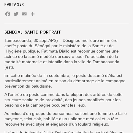
PARTAGER
Facebook
Twitter
Email
Partager
SENEGAL-SANTE-PORTRAIT
Tambacounda, 30 sept APS) – Désignée meilleure infirmière
cheffe poste du Sénégal par le ministère de la Santé et de
l’Hygiène publique, Fatimata Diallo est reconnue comme une
Search
Search
actrice de la santé modèle qui œuvre pour l’éradication de la
for:
Button
mortalité maternelle et infantile dans la ville de Tambacounda
(est).
FR
En cette matinée de fin septembre, le poste de santé d’Afia est
particulièrement animé en raison du démarrage de la campagne
prévention du paludisme.
A l’entrée du poste comme dans la plupart des artères de cette
structure sanitaire de proximité, des jeunes mobilisés pour les
besoins de la campagne occupent les lieux.
Au milieu d’un groupe de personnes, se tient une femme de taille
moyenne, teint clair, habillée d’un uniforme médical et la tête
recouverte avec style et élégance d’un foulard religieux.
Il s’agit de Fatimata Diallo, l’infirmière cheffe de poste d’Afia, un