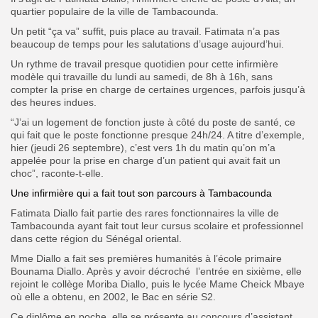
quartier populaire de la ville de Tambacounda.
Un petit “ça va” suffit, puis place au travail. Fatimata n’a pas
beaucoup de temps pour les salutations d’usage aujourd’hui.
Un rythme de travail presque quotidien pour cette infirmière
modèle qui travaille du lundi au samedi, de 8h à 16h, sans
compter la prise en charge de certaines urgences, parfois jusqu’à
des heures indues.
“J’ai un logement de fonction juste à côté du poste de santé, ce
qui fait que le poste fonctionne presque 24h/24. A titre d’exemple,
hier (jeudi 26 septembre), c’est vers 1h du matin qu’on m’a
appelée pour la prise en charge d’un patient qui avait fait un
choc”, raconte-t-elle.
Une infirmière qui a fait tout son parcours à Tambacounda
Fatimata Diallo fait partie des rares fonctionnaires la ville de
Tambacounda ayant fait tout leur cursus scolaire et professionnel
dans cette région du Sénégal oriental.
Mme Diallo a fait ses premières humanités à l’école primaire
Bounama Diallo. Après y avoir décroché l’entrée en sixième, elle
rejoint le collège Moriba Diallo, puis le lycée Mame Cheick Mbaye
où elle a obtenu, en 2002, le Bac en série S2.
Ce diplôme en poche, elle se présente au concours d’assistant