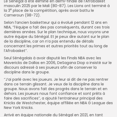
Le Sénégal a été éliminé en demi-finale de l’Afrobasket
masculin 2025 par le Mali (80-87). Les Lions ont terminé à
e
la 3
place de la compétition, après avoir battu le
Cameroun (98-72).
Selon l’ancien basketteur qui a évolué pendant 12 ans en
NBA, ‘’l’équipe a fait des pas conséquents, durant ces trois
dernières années. Sur le plan technique, nous voyons une
autre équipe du Sénégal. Et je peux dire autant sur le plan
de la discipline, car on n’a pas entendu de détails
concernant les primes et autres priorités tout au long de
l’Afrobasket’’.
Seul Sénégalais à avoir disputé les Finals NBA avec les
Mavericks de Dallas en 2006, DeSagana Diop a insisté sur le
discours adressé à ses joueurs afin de conserver la
discipline dans le groupe.
‘’J’ai parlé avec les joueurs. Je leur ai dit de ne pas rentrer
dans ce terrain glissant. Je veux de la discipline dans le
groupe. Nous avons fait des progrès dans le terrain et en
dehors. Les joueurs nous font confiance et sont prêts à
faire des sacrifices’’, a ajouté l’entraineur principal des
Knicks de Westchester, équipe affiliée en NBA G League des
New York Knicks.
Arrivé en équipe nationale du Sénégal en 2021, en tant