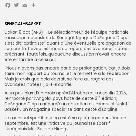
Facebook
Twitter
Email
Partager
Search
Search
SENEGAL-BASKET
for:
Button
Dakar, 8 oct (APS) – Le sélectionneur de l’équipe nationale
FR
masculine de basket du Sénégal, Ngagne DeSagana Diop,
s’est dit ”optimiste” quant à une éventuelle prolongation de
son contrat avec les Lions, au regard des avancées notées,
précisant, toutefois, qu’aucune discussion n’avait encore
été entamée à ce sujet.
‘’Nous n’avons pas encore parlé de prolongation, car je dois
faire mon rapport du tournoi et le remettre à la Fédération.
Mais je crois que cela devrait se faire au regard des
avancées notées’’, a-t-il confié.
A un peu plus d’un mois après l’Afrobasket masculin 2025,
e
remporté par l’Angola, pays hôte de cette 31
édition,
DeSagana Diop a accordé un entretien au mensuel ‘’Jolof’
Basket’’
,
un magazine spécialisé dans cette discipline.
Le mensuel sportif, qui en est à sa quatrième parution en
septembre, est une initiative du journaliste sportif
sénégalais Mor Bassine Niang.