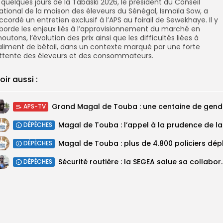
 quelques jours de la Tabaski 2026, le président du Conseil
ational de la maison des éleveurs du Sénégal, Ismaïla Sow, a
ccordé un entretien exclusif à l’APS au foirail de Sewekhaye. Il y
borde les enjeux liés à l’approvisionnement du marché en
outons, l’évolution des prix ainsi que les difficultés liées à
’aliment de bétail, dans un contexte marqué par une forte
ttente des éleveurs et des consommateurs.
oir aussi :
Grand M
APS-TV
Magal 
DÉPÊCHES
DÉPÊCHES
Sécurité routière : la SEGEA salue 
DÉPÊCHES