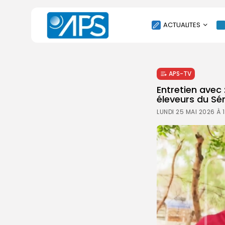
ACTUALITES
POLITIQUE
APS-TV
SOCIÉTÉ
Entretien avec 
ÉCONOMIE
éleveurs du Sé
CULTURE
LUNDI 25 MAI 2026 À 
SPORT
ENVIRONNEMENT
INTERNATIONAL
AGENDA
SANTE