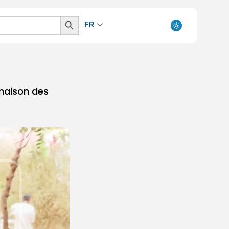
Search
FR
Button
 maison des