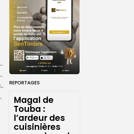
agal de Touba : une centaine de gendarmes mobilisés sur les...
de Touba : l’appel à la prudence de la Police sur...
REPORTAGES
Magal de Touba : plus de 4.800 policiers déployés pour sécuriser les...
Magal de
sa collaboration avec la gendarmerie, sur...
Touba :
l’ardeur des
cuisinières