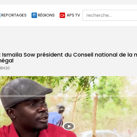
Search
REPORTAGES
RÉGIONS
APS TV
for:
: Ismaïla Sow président du Conseil national de la
négal
16H20