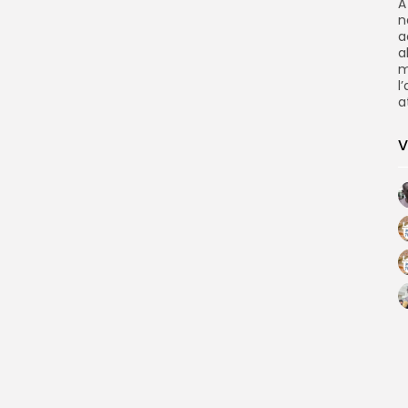
À
n
a
a
m
l
a
V