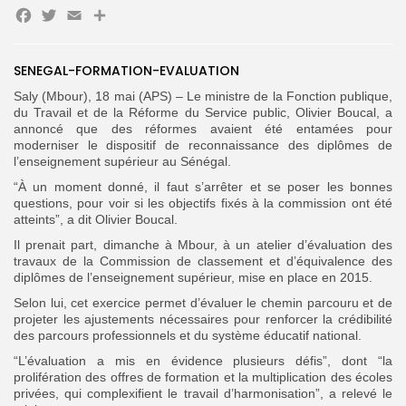
Facebook
Twitter
Email
Partager
Search
Search
for:
Button
SENEGAL-FORMATION-EVALUATION
FR
Saly (Mbour), 18 mai (APS) – Le ministre de la Fonction publique,
du Travail et de la Réforme du Service public, Olivier Boucal, a
annoncé que des réformes avaient été entamées pour
moderniser le dispositif de reconnaissance des diplômes de
l’enseignement supérieur au Sénégal.
“À un moment donné, il faut s’arrêter et se poser les bonnes
questions, pour voir si les objectifs fixés à la commission ont été
atteints”, a dit Olivier Boucal.
Il prenait part, dimanche à Mbour, à un atelier d’évaluation des
travaux de la Commission de classement et d’équivalence des
diplômes de l’enseignement supérieur, mise en place en 2015.
Selon lui, cet exercice permet d’évaluer le chemin parcouru et de
projeter les ajustements nécessaires pour renforcer la crédibilité
des parcours professionnels et du système éducatif national.
“L’évaluation a mis en évidence plusieurs défis”, dont “la
prolifération des offres de formation et la multiplication des écoles
privées, qui complexifient le travail d’harmonisation”, a relevé le