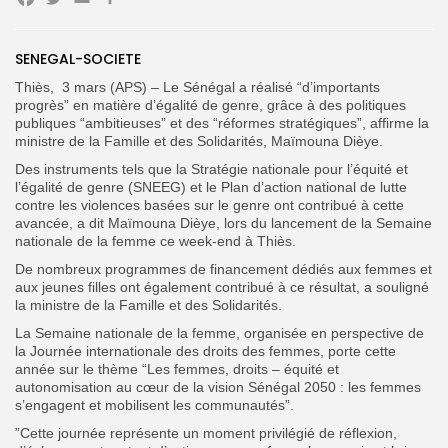
Facebook
Twitter
Email
Partager
SENEGAL-SOCIETE
Search
Search
Thiès, 3 mars (APS) – Le Sénégal a réalisé “d’importants
for:
Button
progrès” en matière d’égalité de genre, grâce à des politiques
publiques “ambitieuses” et des “réformes stratégiques”, affirme la
FR
ministre de la Famille et des Solidarités, Maïmouna Dièye.
Des instruments tels que la Stratégie nationale pour l’équité et
l’égalité de genre (SNEEG) et le Plan d’action national de lutte
contre les violences basées sur le genre
ont contribué à cette
avancée, a dit Maïmouna Dièye, lors du lancement de la Semaine
nationale de la femme ce week-end à Thiès.
De nombreux programmes de financement dédiés aux femmes et
aux jeunes filles ont également contribué à ce résultat, a souligné
la ministre de la Famille et des Solidarités.
La Semaine nationale de la femme, organisée en perspective de
la Journée internationale des droits des femmes, porte cette
année sur le thème “Les femmes, droits – équité et
autonomisation au cœur de la vision Sénégal 2050 : les femmes
s’engagent et mobilisent les communautés”.
”Cette journée représente un moment privilégié de réflexion,